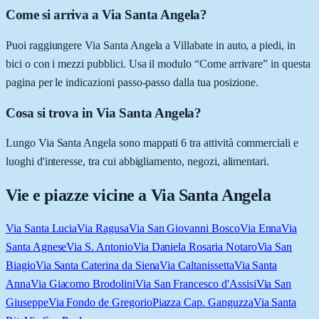
Come si arriva a Via Santa Angela?
Puoi raggiungere Via Santa Angela a Villabate in auto, a piedi, in
bici o con i mezzi pubblici. Usa il modulo “Come arrivare” in questa
pagina per le indicazioni passo-passo dalla tua posizione.
Cosa si trova in Via Santa Angela?
Lungo Via Santa Angela sono mappati 6 tra attività commerciali e
luoghi d'interesse, tra cui abbigliamento, negozi, alimentari.
Vie e piazze vicine a
Via Santa Angela
Via Santa Lucia
Via Ragusa
Via San Giovanni Bosco
Via Enna
Via
Santa Agnese
Via S. Antonio
Via Daniela Rosaria Notaro
Via San
Biagio
Via Santa Caterina da Siena
Via Caltanissetta
Via Santa
Anna
Via Giacomo Brodolini
Via San Francesco d'Assisi
Via San
Giuseppe
Via Fondo de Gregorio
Piazza Cap. Ganguzza
Via Santa