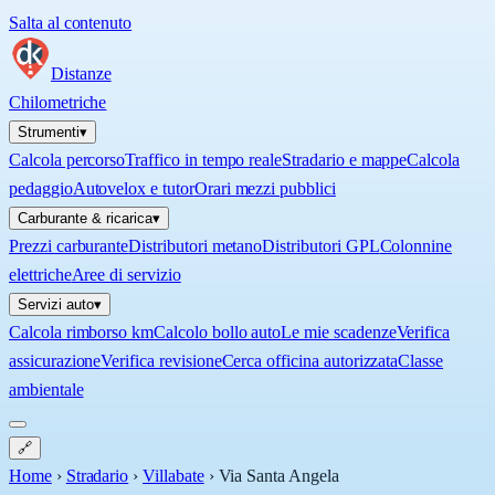
Salta al contenuto
Distanze
Chilometriche
Strumenti
▾
Calcola percorso
Traffico in tempo reale
Stradario e mappe
Calcola
pedaggio
Autovelox e tutor
Orari mezzi pubblici
Carburante & ricarica
▾
Prezzi carburante
Distributori metano
Distributori GPL
Colonnine
elettriche
Aree di servizio
Servizi auto
▾
Calcola rimborso km
Calcolo bollo auto
Le mie scadenze
Verifica
assicurazione
Verifica revisione
Cerca officina autorizzata
Classe
ambientale
🔗
Home
›
Stradario
›
Villabate
›
Via Santa Angela