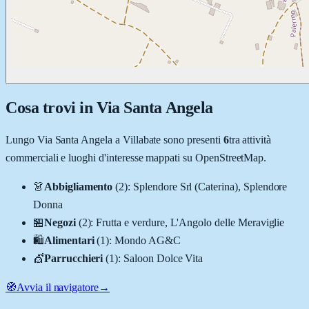
Cosa trovi in
Via Santa Angela
Lungo
Via Santa Angela
a
Villabate
sono presenti
6
tra attività
commerciali e luoghi d'interesse mappati su OpenStreetMap.
👗
Abbigliamento
(
2
)
:
Splendore Srl (Caterina), Splendore
Donna
🏪
Negozi
(
2
)
:
Frutta e verdure, L'Angolo delle Meraviglie
🛍️
Alimentari
(
1
)
:
Mondo AG&C
💇
Parrucchieri
(
1
)
:
Saloon Dolce Vita
🧭
Avvia il navigatore
→