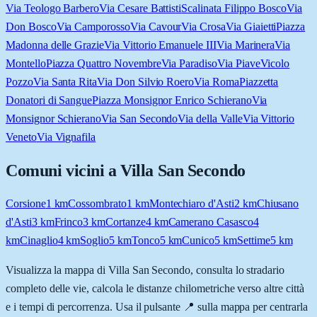
Via Teologo Barbero
Via Cesare Battisti
Scalinata Filippo Bosco
Via
Don Bosco
Via Camporosso
Via Cavour
Via Crosa
Via Giaietti
Piazza
Madonna delle Grazie
Via Vittorio Emanuele III
Via Marinera
Via
Montello
Piazza Quattro Novembre
Via Paradiso
Via Piave
Vicolo
Pozzo
Via Santa Rita
Via Don Silvio Roero
Via Roma
Piazzetta
Donatori di Sangue
Piazza Monsignor Enrico Schierano
Via
Monsignor Schierano
Via San Secondo
Via della Valle
Via Vittorio
Veneto
Via Vignafila
Comuni vicini a
Villa San Secondo
Corsione
1
km
Cossombrato
1
km
Montechiaro d'Asti
2
km
Chiusano
d'Asti
3
km
Frinco
3
km
Cortanze
4
km
Camerano Casasco
4
km
Cinaglio
4
km
Soglio
5
km
Tonco
5
km
Cunico
5
km
Settime
5
km
Visualizza la mappa di
Villa San Secondo
, consulta lo stradario
completo delle vie, calcola le distanze chilometriche verso altre città
e i tempi di percorrenza. Usa il pulsante 📍 sulla mappa per centrarla