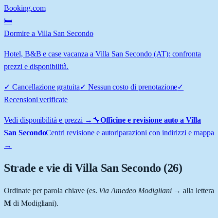
Booking.com
🛏️
Dormire a Villa San Secondo
Hotel, B&B e case vacanza a Villa San Secondo (AT): confronta
prezzi e disponibilità.
✓
Cancellazione gratuita
✓
Nessun costo di prenotazione
✓
Recensioni verificate
Vedi disponibilità e prezzi →
🔧
Officine e revisione auto a
Villa
San Secondo
Centri revisione e autoriparazioni con indirizzi e mappa
→
Strade e vie di
Villa San Secondo
(
26
)
Ordinate per parola chiave (es.
Via Amedeo Modigliani
→ alla lettera
M
di Modigliani).