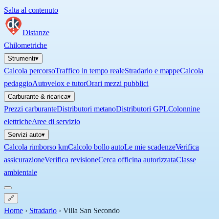
Salta al contenuto
Distanze
Chilometriche
Strumenti
▾
Calcola percorso
Traffico in tempo reale
Stradario e mappe
Calcola
pedaggio
Autovelox e tutor
Orari mezzi pubblici
Carburante & ricarica
▾
Prezzi carburante
Distributori metano
Distributori GPL
Colonnine
elettriche
Aree di servizio
Servizi auto
▾
Calcola rimborso km
Calcolo bollo auto
Le mie scadenze
Verifica
assicurazione
Verifica revisione
Cerca officina autorizzata
Classe
ambientale
🔗
Home
›
Stradario
›
Villa San Secondo