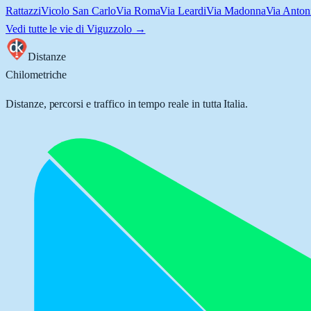
Rattazzi
Vicolo San Carlo
Via Roma
Via Leardi
Via Madonna
Via Anton
Vedi tutte le vie di
Viguzzolo
→
Distanze
Chilometriche
Distanze, percorsi e traffico in tempo reale in tutta Italia.