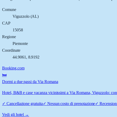
Comune
Viguzzolo
(
AL
)
CAP
15058
Regione
Piemonte
Coordinate
44.9061
,
8.9192
Booking.com
🛏️
Dormi a due passi da Via Romana
Hotel, B&B e case vacanza vicinissimi a Via Romana, Viguzzolo: confro
✓
Cancellazione gratuita
✓
Nessun costo di prenotazione
✓
Recensioni
Vedi gli hotel →