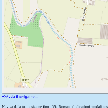
🧭
Avvia il navigatore
→
Naviga dalla tua posizione fino a
Via Romana
(indicazioni stradali pa