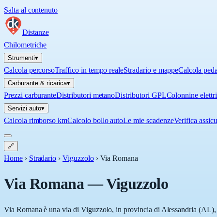
Salta al contenuto
Distanze
Chilometriche
Strumenti
▾
Calcola percorso
Traffico in tempo reale
Stradario e mappe
Calcola ped
Carburante & ricarica
▾
Prezzi carburante
Distributori metano
Distributori GPL
Colonnine elettr
Servizi auto
▾
Calcola rimborso km
Calcolo bollo auto
Le mie scadenze
Verifica assic
🔗
Home
›
Stradario
›
Viguzzolo
›
Via Romana
Via Romana
—
Viguzzolo
Via Romana è una via di Viguzzolo, in provincia di Alessandria (AL), i