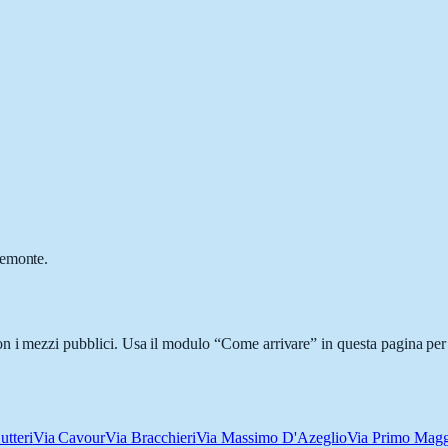
iemonte.
n i mezzi pubblici. Usa il modulo “Come arrivare” in questa pagina per 
utteri
Via Cavour
Via Bracchieri
Via Massimo D'Azeglio
Via Primo Mag