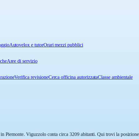
aggio
Autovelox e tutor
Orari mezzi pubblici
iche
Aree di servizio
urazione
Verifica revisione
Cerca officina autorizzata
Classe ambientale
n Piemonte. Viguzzolo conta circa 3209 abitanti. Qui trovi la posizione 