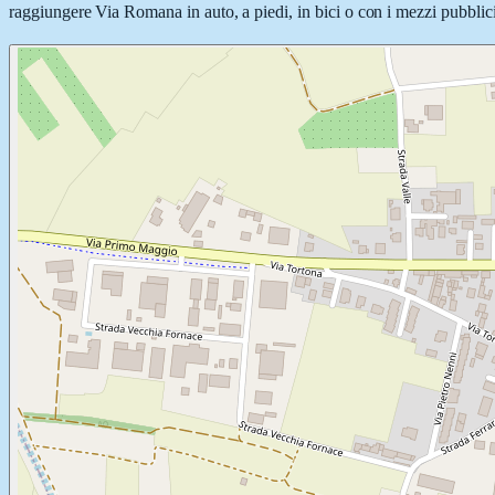
raggiungere Via Romana in auto, a piedi, in bici o con i mezzi pubblici,