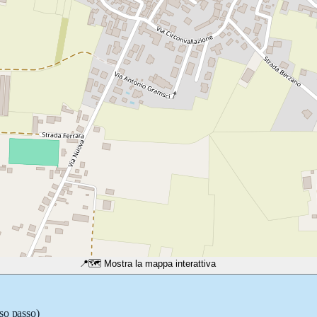
📍
🗺️ Mostra la mappa interattiva
sso passo)