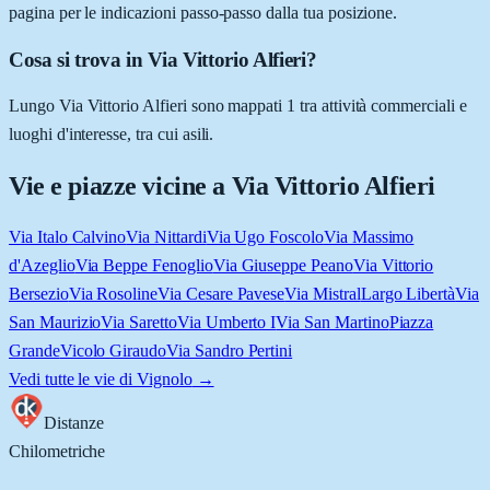
pagina per le indicazioni passo-passo dalla tua posizione.
Cosa si trova in Via Vittorio Alfieri?
Lungo Via Vittorio Alfieri sono mappati 1 tra attività commerciali e
luoghi d'interesse, tra cui asili.
Vie e piazze vicine a
Via Vittorio Alfieri
Via Italo Calvino
Via Nittardi
Via Ugo Foscolo
Via Massimo
d'Azeglio
Via Beppe Fenoglio
Via Giuseppe Peano
Via Vittorio
Bersezio
Via Rosoline
Via Cesare Pavese
Via Mistral
Largo Libertà
Via
San Maurizio
Via Saretto
Via Umberto I
Via San Martino
Piazza
Grande
Vicolo Giraudo
Via Sandro Pertini
Vedi tutte le vie di
Vignolo
→
Distanze
Chilometriche