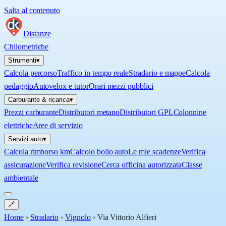
Salta al contenuto
Distanze
Chilometriche
Strumenti
▾
Calcola percorso
Traffico in tempo reale
Stradario e mappe
Calcola
pedaggio
Autovelox e tutor
Orari mezzi pubblici
Carburante & ricarica
▾
Prezzi carburante
Distributori metano
Distributori GPL
Colonnine
elettriche
Aree di servizio
Servizi auto
▾
Calcola rimborso km
Calcolo bollo auto
Le mie scadenze
Verifica
assicurazione
Verifica revisione
Cerca officina autorizzata
Classe
ambientale
🔗
Home
›
Stradario
›
Vignolo
›
Via Vittorio Alfieri