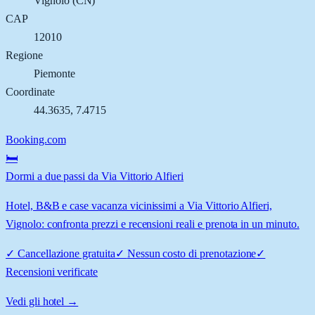
Vignolo
(
CN
)
CAP
12010
Regione
Piemonte
Coordinate
44.3635
,
7.4715
Booking.com
🛏️
Dormi a due passi da Via Vittorio Alfieri
Hotel, B&B e case vacanza vicinissimi a Via Vittorio Alfieri,
Vignolo: confronta prezzi e recensioni reali e prenota in un minuto.
✓
Cancellazione gratuita
✓
Nessun costo di prenotazione
✓
Recensioni verificate
Vedi gli hotel →