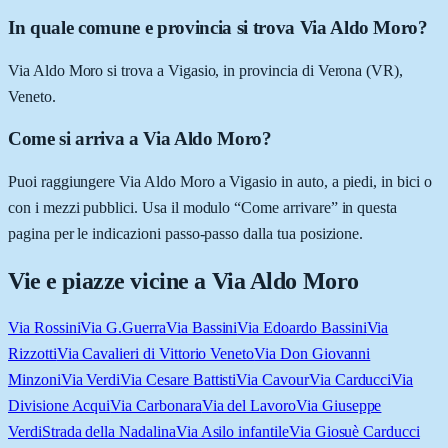
In quale comune e provincia si trova Via Aldo Moro?
Via Aldo Moro si trova a Vigasio, in provincia di Verona (VR),
Veneto.
Come si arriva a Via Aldo Moro?
Puoi raggiungere Via Aldo Moro a Vigasio in auto, a piedi, in bici o
con i mezzi pubblici. Usa il modulo “Come arrivare” in questa
pagina per le indicazioni passo-passo dalla tua posizione.
Vie e piazze vicine a
Via Aldo Moro
Via Rossini
Via G.Guerra
Via Bassini
Via Edoardo Bassini
Via
Rizzotti
Via Cavalieri di Vittorio Veneto
Via Don Giovanni
Minzoni
Via Verdi
Via Cesare Battisti
Via Cavour
Via Carducci
Via
Divisione Acqui
Via Carbonara
Via del Lavoro
Via Giuseppe
Verdi
Strada della Nadalina
Via Asilo infantile
Via Giosuè Carducci