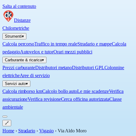
Salta al contenuto
Distanze
Chilometriche
Strumenti
▾
Calcola percorso
Traffico in tempo reale
Stradario e mappe
Calcola
pedaggio
Autovelox e tutor
Orari mezzi pubblici
Carburante & ricarica
▾
Prezzi carburante
Distributori metano
Distributori GPL
Colonnine
elettriche
Aree di servizio
Servizi auto
▾
Calcola rimborso km
Calcolo bollo auto
Le mie scadenze
Verifica
assicurazione
Verifica revisione
Cerca officina autorizzata
Classe
ambientale
🔗
Home
›
Stradario
›
Vigasio
›
Via Aldo Moro