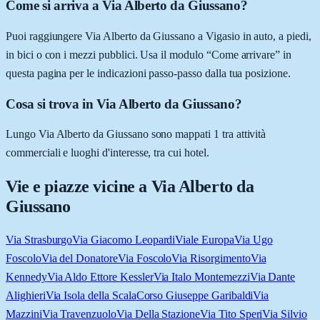
Come si arriva a Via Alberto da Giussano?
Puoi raggiungere Via Alberto da Giussano a Vigasio in auto, a piedi,
in bici o con i mezzi pubblici. Usa il modulo “Come arrivare” in
questa pagina per le indicazioni passo-passo dalla tua posizione.
Cosa si trova in Via Alberto da Giussano?
Lungo Via Alberto da Giussano sono mappati 1 tra attività
commerciali e luoghi d'interesse, tra cui hotel.
Vie e piazze vicine a
Via Alberto da
Giussano
Via Strasburgo
Via Giacomo Leopardi
Viale Europa
Via Ugo
Foscolo
Via del Donatore
Via Foscolo
Via Risorgimento
Via
Kennedy
Via Aldo Ettore Kessler
Via Italo Montemezzi
Via Dante
Alighieri
Via Isola della Scala
Corso Giuseppe Garibaldi
Via
Mazzini
Via Travenzuolo
Via Della Stazione
Via Tito Speri
Via Silvio