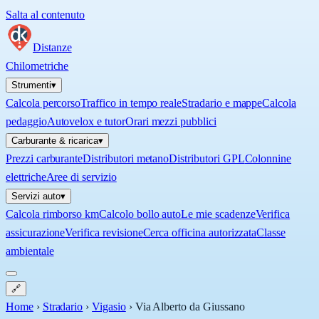
Salta al contenuto
Distanze
Chilometriche
Strumenti
▾
Calcola percorso
Traffico in tempo reale
Stradario e mappe
Calcola
pedaggio
Autovelox e tutor
Orari mezzi pubblici
Carburante & ricarica
▾
Prezzi carburante
Distributori metano
Distributori GPL
Colonnine
elettriche
Aree di servizio
Servizi auto
▾
Calcola rimborso km
Calcolo bollo auto
Le mie scadenze
Verifica
assicurazione
Verifica revisione
Cerca officina autorizzata
Classe
ambientale
🔗
Home
›
Stradario
›
Vigasio
›
Via Alberto da Giussano