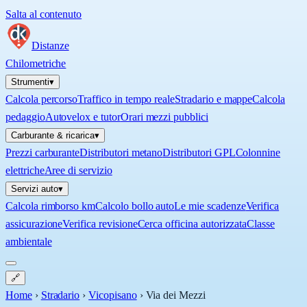
Salta al contenuto
Distanze
Chilometriche
Strumenti
▾
Calcola percorso
Traffico in tempo reale
Stradario e mappe
Calcola
pedaggio
Autovelox e tutor
Orari mezzi pubblici
Carburante & ricarica
▾
Prezzi carburante
Distributori metano
Distributori GPL
Colonnine
elettriche
Aree di servizio
Servizi auto
▾
Calcola rimborso km
Calcolo bollo auto
Le mie scadenze
Verifica
assicurazione
Verifica revisione
Cerca officina autorizzata
Classe
ambientale
🔗
Home
›
Stradario
›
Vicopisano
›
Via dei Mezzi