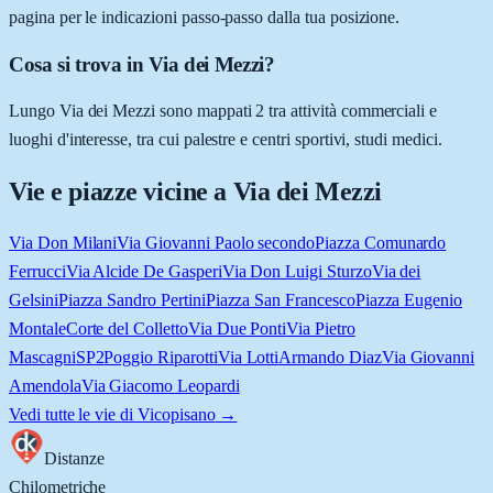
pagina per le indicazioni passo-passo dalla tua posizione.
Cosa si trova in Via dei Mezzi?
Lungo Via dei Mezzi sono mappati 2 tra attività commerciali e
luoghi d'interesse, tra cui palestre e centri sportivi, studi medici.
Vie e piazze vicine a
Via dei Mezzi
Via Don Milani
Via Giovanni Paolo secondo
Piazza Comunardo
Ferrucci
Via Alcide De Gasperi
Via Don Luigi Sturzo
Via dei
Gelsini
Piazza Sandro Pertini
Piazza San Francesco
Piazza Eugenio
Montale
Corte del Colletto
Via Due Ponti
Via Pietro
Mascagni
SP2
Poggio Riparotti
Via Lotti
Armando Diaz
Via Giovanni
Amendola
Via Giacomo Leopardi
Vedi tutte le vie di
Vicopisano
→
Distanze
Chilometriche