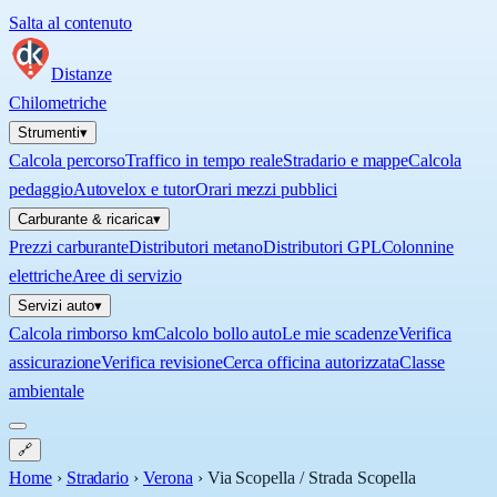
Salta al contenuto
Distanze
Chilometriche
Strumenti
▾
Calcola percorso
Traffico in tempo reale
Stradario e mappe
Calcola
pedaggio
Autovelox e tutor
Orari mezzi pubblici
Carburante & ricarica
▾
Prezzi carburante
Distributori metano
Distributori GPL
Colonnine
elettriche
Aree di servizio
Servizi auto
▾
Calcola rimborso km
Calcolo bollo auto
Le mie scadenze
Verifica
assicurazione
Verifica revisione
Cerca officina autorizzata
Classe
ambientale
🔗
Home
›
Stradario
›
Verona
›
Via Scopella / Strada Scopella