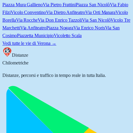
Piazza Mura Gallieno
Via Pietro Frattini
Piazza San Nicolò
Via Fabio
Filzi
Vicolo Conventino
Via Dietro Anfiteatro
Via Orti Manara
Vicolo
Borella
Via Rocche
Via Don Enrico Tazzoli
Via San Nicolò
Vicolo Tre
Marchetti
Via Anfiteatro
Piazza Nogara
Via Enrico Noris
Via San
Cosimo
Piazzetta Municipio
Vicoletto Scala
Vedi tutte le vie di
Verona
→
Distanze
Chilometriche
Distanze, percorsi e traffico in tempo reale in tutta Italia.