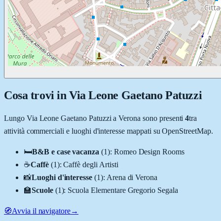
Cosa trovi in
Via Leone Gaetano Patuzzi
Lungo
Via Leone Gaetano Patuzzi
a
Verona
sono presenti
4
tra
attività commerciali e luoghi d'interesse mappati su OpenStreetMap.
🛏️
B&B e case vacanza
(
1
)
:
Romeo Design Rooms
☕
Caffè
(
1
)
:
Caffè degli Artisti
📸
Luoghi d'interesse
(
1
)
:
Arena di Verona
🏫
Scuole
(
1
)
:
Scuola Elementare Gregorio Segala
🧭
Avvia il navigatore
→