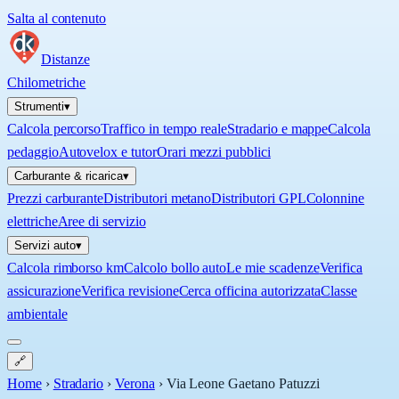
Salta al contenuto
Distanze
Chilometriche
Strumenti
▾
Calcola percorso
Traffico in tempo reale
Stradario e mappe
Calcola
pedaggio
Autovelox e tutor
Orari mezzi pubblici
Carburante & ricarica
▾
Prezzi carburante
Distributori metano
Distributori GPL
Colonnine
elettriche
Aree di servizio
Servizi auto
▾
Calcola rimborso km
Calcolo bollo auto
Le mie scadenze
Verifica
assicurazione
Verifica revisione
Cerca officina autorizzata
Classe
ambientale
🔗
Home
›
Stradario
›
Verona
›
Via Leone Gaetano Patuzzi