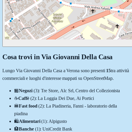
Cosa trovi in
Via Giovanni Della Casa
Lungo
Via Giovanni Della Casa
a
Verona
sono presenti
15
tra attività
commerciali e luoghi d'interesse mappati su OpenStreetMap.
🏪
Negozi
(
3
)
:
Tre Store, Alc Srl, Centro del Collezionista
☕
Caffè
(
2
)
:
La Loggia Dei Due, Ai Portici
🍔
Fast food
(
2
)
:
La Piadineria, Fanni - laboratorio della
piadina
🛍️
Alimentari
(
1
)
:
Alpigusto
🏦
Banche
(
1
)
:
UniCredit Bank