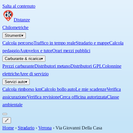
Salta al contenuto
Distanze
Chilometriche
Strumenti
▾
Calcola percorso
Traffico in tempo reale
Stradario e mappe
Calcola
pedaggio
Autovelox e tutor
Orari mezzi pubblici
Carburante & ricarica
▾
Prezzi carburante
Distributori metano
Distributori GPL
Colonnine
elettriche
Aree di servizio
Servizi auto
▾
Calcola rimborso km
Calcolo bollo auto
Le mie scadenze
Verifica
assicurazione
Verifica revisione
Cerca officina autorizzata
Classe
ambientale
🔗
Home
›
Stradario
›
Verona
›
Via Giovanni Della Casa