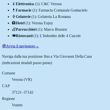
📱
Elettronica
(
1
)
:
C&C Verona
💊
Farmacie
(
1
)
:
Farmacia Comunale Grattacielo
🍦
Gelaterie
(
1
)
:
Gelateria La Romana
🏨
Hotel
(
1
)
:
Verona Enjoy
💇
Parrucchieri
(
1
)
:
Marco Brusten
🍽️
Ristoranti
(
1
)
:
L'Imbottito delle 4 Ciacole
🧭
Avvia il navigatore
→
Naviga dalla tua posizione fino a
Via Giovanni Della Casa
(indicazioni stradali passo passo)
Comune
Verona
(
VR
)
CAP
37121–37142
Regione
Veneto