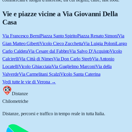
Vie e piazze vicine a
Via Giovanni Della
Casa
Via Francesco Berni
Piazza Santo Spirito
Piazza Renato Simoni
Via
Gian Matteo Giberti
Vicolo Cieco Zucchetta
Via Luigia Poloni
Largo
Carlo Caldera
Via Cesare dal Fabbro
Via Salvo D'Acquisto
Vicolo
Calcirelli
Via Città di Nimes
Via Don Carlo Steeb
Via Antonio
Locatelli
Vicolo Ghiacciaia
Via Guglielmo Marconi
Via della
Valverde
Via Carmelitani Scalzi
Vicolo Santa Caterina
Vedi tutte le vie di
Verona
→
Distanze
Chilometriche
Distanze, percorsi e traffico in tempo reale in tutta Italia.