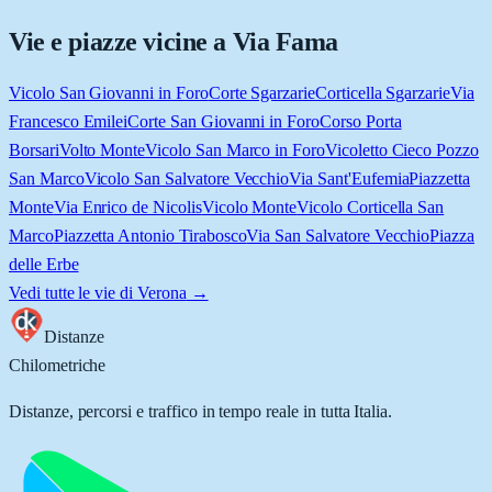
Vie e piazze vicine a
Via Fama
Vicolo San Giovanni in Foro
Corte Sgarzarie
Corticella Sgarzarie
Via
Francesco Emilei
Corte San Giovanni in Foro
Corso Porta
Borsari
Volto Monte
Vicolo San Marco in Foro
Vicoletto Cieco Pozzo
San Marco
Vicolo San Salvatore Vecchio
Via Sant'Eufemia
Piazzetta
Monte
Via Enrico de Nicolis
Vicolo Monte
Vicolo Corticella San
Marco
Piazzetta Antonio Tirabosco
Via San Salvatore Vecchio
Piazza
delle Erbe
Vedi tutte le vie di
Verona
→
Distanze
Chilometriche
Distanze, percorsi e traffico in tempo reale in tutta Italia.