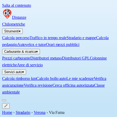
Salta al contenuto
Distanze
Chilometriche
Strumenti
▾
Calcola percorso
Traffico in tempo reale
Stradario e mappe
Calcola
pedaggio
Autovelox e tutor
Orari mezzi pubblici
Carburante & ricarica
▾
Prezzi carburante
Distributori metano
Distributori GPL
Colonnine
elettriche
Aree di servizio
Servizi auto
▾
Calcola rimborso km
Calcolo bollo auto
Le mie scadenze
Verifica
assicurazione
Verifica revisione
Cerca officina autorizzata
Classe
ambientale
🔗
Home
›
Stradario
›
Verona
›
Via Fama