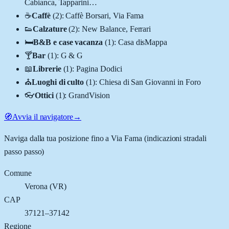
Cabianca, Tapparini
…
☕
Caffè
(
2
)
:
Caffè Borsari, Via Fama
👟
Calzature
(
2
)
:
New Balance, Ferrari
🛏️
B&B e case vacanza
(
1
)
:
Casa disMappa
🍸
Bar
(
1
)
:
G & G
📖
Librerie
(
1
)
:
Pagina Dodici
⛪
Luoghi di culto
(
1
)
:
Chiesa di San Giovanni in Foro
👓
Ottici
(
1
)
:
GrandVision
🧭
Avvia il navigatore
→
Naviga dalla tua posizione fino a
Via Fama
(indicazioni stradali
passo passo)
Comune
Verona
(
VR
)
CAP
37121–37142
Regione