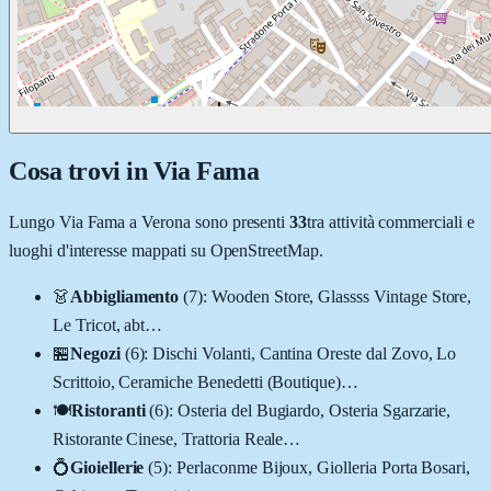
Cosa trovi in
Via Fama
Lungo
Via Fama
a
Verona
sono presenti
33
tra attività commerciali e
luoghi d'interesse mappati su OpenStreetMap.
👗
Abbigliamento
(
7
)
:
Wooden Store, Glassss Vintage Store,
Le Tricot, abt
…
🏪
Negozi
(
6
)
:
Dischi Volanti, Cantina Oreste dal Zovo, Lo
Scrittoio, Ceramiche Benedetti (Boutique)
…
🍽️
Ristoranti
(
6
)
:
Osteria del Bugiardo, Osteria Sgarzarie,
Ristorante Cinese, Trattoria Reale
…
💍
Gioiellerie
(
5
)
:
Perlaconme Bijoux, Giolleria Porta Bosari,