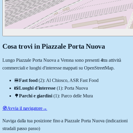
Cosa trovi in
Piazzale Porta Nuova
Lungo
Piazzale Porta Nuova
a
Verona
sono presenti
4
tra attività
commerciali e luoghi d'interesse mappati su OpenStreetMap.
🍔
Fast food
(
2
)
:
Al Chiosco, ASR Fast Food
📸
Luoghi d'interesse
(
1
)
:
Porta Nuova
🌳
Parchi e giardini
(
1
)
:
Parco delle Mura
🧭
Avvia il navigatore
→
Naviga dalla tua posizione fino a
Piazzale Porta Nuova
(indicazioni
stradali passo passo)