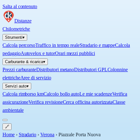
Salta al contenuto
Distanze
Chilometriche
Strumenti
▾
Calcola percorso
Traffico in tempo reale
Stradario e mappe
Calcola
pedaggio
Autovelox e tutor
Orari mezzi pubblici
Carburante & ricarica
▾
Prezzi carburante
Distributori metano
Distributori GPL
Colonnine
elettriche
Aree di servizio
Servizi auto
▾
Calcola rimborso km
Calcolo bollo auto
Le mie scadenze
Verifica
assicurazione
Verifica revisione
Cerca officina autorizzata
Classe
ambientale
🔗
Home
›
Stradario
›
Verona
›
Piazzale Porta Nuova