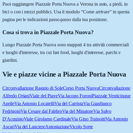
Puoi raggiungere Piazzale Porta Nuova a Verona in auto, a piedi, in
bici o con i mezzi pubblici. Usa il modulo “Come arrivare” in questa
pagina per le indicazioni passo-passo dalla tua posizione.
Cosa si trova in Piazzale Porta Nuova?
Lungo Piazzale Porta Nuova sono mappati 4 tra attività commerciali
e luoghi d'interesse, tra cui fast food, luoghi d'interesse, parchi e
giardini.
Vie e piazze vicine a
Piazzale Porta Nuova
Circonvallazione Raggio di Sole
Corso Porta Nuova
Circonvallazione
Alfredo Oriani
Viale del Piave
Via Jacopo Foroni
Piazzale Venticinque
Aprile
Via Antonio Locatelli
Via del Carrista
Via Gianfranco
Fedrigoni
Via Cesare dal Fabbro
Via del Minatore
Via Salvo
D'Acquisto
Viale Girolamo Cardinale
Via Gino Trainotti
Via Antonio
Ascari
Via del Lanciere
Autostazione
Vicolo Sorte