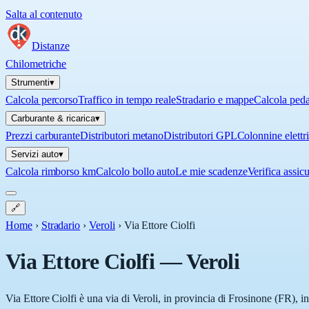
Salta al contenuto
Distanze
Chilometriche
Strumenti
▾
Calcola percorso
Traffico in tempo reale
Stradario e mappe
Calcola ped
Carburante & ricarica
▾
Prezzi carburante
Distributori metano
Distributori GPL
Colonnine elettr
Servizi auto
▾
Calcola rimborso km
Calcolo bollo auto
Le mie scadenze
Verifica assic
🔗
Home
›
Stradario
›
Veroli
›
Via Ettore Ciolfi
Via Ettore Ciolfi
—
Veroli
Via Ettore Ciolfi è una via di Veroli, in provincia di Frosinone (FR), i