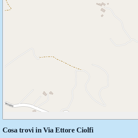
Cosa trovi in
Via Ettore Ciolfi