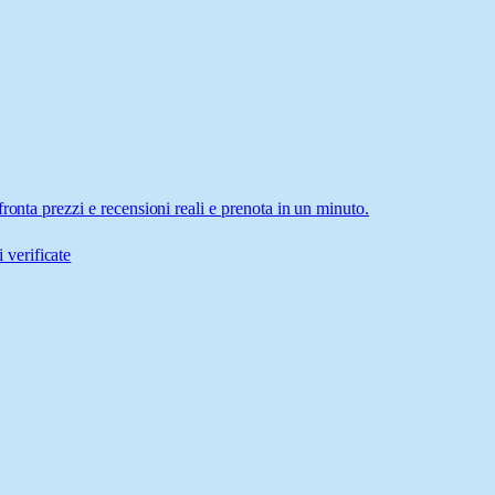
ronta prezzi e recensioni reali e prenota in un minuto.
 verificate