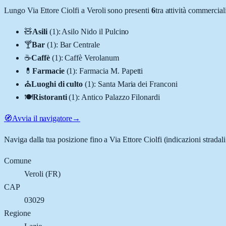
Lungo
Via Ettore Ciolfi
a
Veroli
sono presenti
6
tra attività commercia
🧸
Asili
(
1
)
:
Asilo Nido il Pulcino
🍸
Bar
(
1
)
:
Bar Centrale
☕
Caffè
(
1
)
:
Caffè Verolanum
💊
Farmacie
(
1
)
:
Farmacia M. Papetti
⛪
Luoghi di culto
(
1
)
:
Santa Maria dei Franconi
🍽️
Ristoranti
(
1
)
:
Antico Palazzo Filonardi
🧭
Avvia il navigatore
→
Naviga dalla tua posizione fino a
Via Ettore Ciolfi
(indicazioni stradal
Comune
Veroli
(
FR
)
CAP
03029
Regione