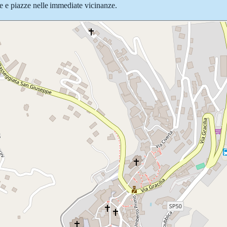
 vie e piazze nelle immediate vicinanze.