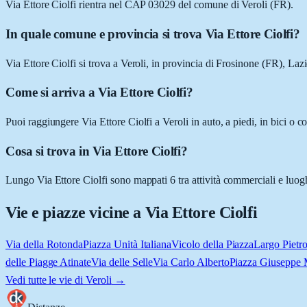
Via Ettore Ciolfi rientra nel CAP 03029 del comune di Veroli (FR).
In quale comune e provincia si trova Via Ettore Ciolfi?
Via Ettore Ciolfi si trova a Veroli, in provincia di Frosinone (FR), Lazi
Come si arriva a Via Ettore Ciolfi?
Puoi raggiungere Via Ettore Ciolfi a Veroli in auto, a piedi, in bici o
Cosa si trova in Via Ettore Ciolfi?
Lungo Via Ettore Ciolfi sono mappati 6 tra attività commerciali e luoghi d
Vie e piazze vicine a
Via Ettore Ciolfi
Via della Rotonda
Piazza Unità Italiana
Vicolo della Piazza
Largo Pietr
delle Piagge Atinate
Via delle Selle
Via Carlo Alberto
Piazza Giuseppe 
Vedi tutte le vie di
Veroli
→