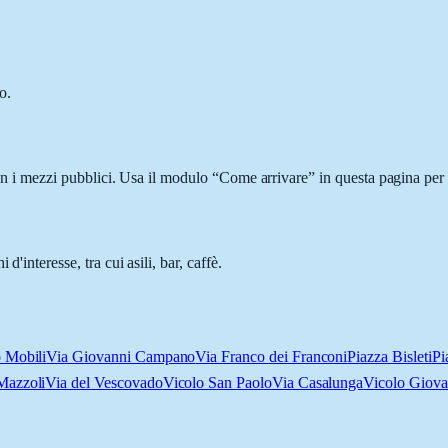
o.
 con i mezzi pubblici. Usa il modulo “Come arrivare” in questa pagina per 
'interesse, tra cui asili, bar, caffè.
o Mobili
Via Giovanni Campano
Via Franco dei Franconi
Piazza Bisleti
Pi
Mazzoli
Via del Vescovado
Vicolo San Paolo
Via Casalunga
Vicolo Giova