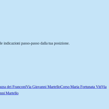
le indicazioni passo-passo dalla tua posizione.
azza dei Franconi
Via Giovanni Martello
Corso Maria Fortunata Viti
Via
nni Martello