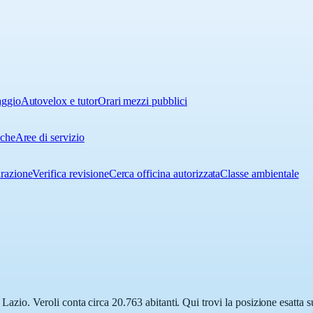
aggio
Autovelox e tutor
Orari mezzi pubblici
iche
Aree di servizio
urazione
Verifica revisione
Cerca officina autorizzata
Classe ambientale
n Lazio. Veroli conta circa 20.763 abitanti. Qui trovi la posizione esatta