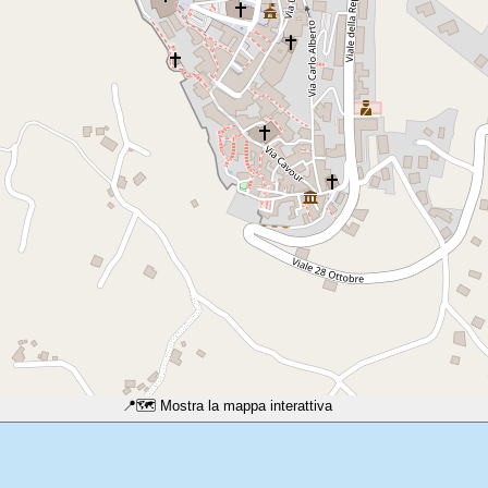
📍
🗺️ Mostra la mappa interattiva