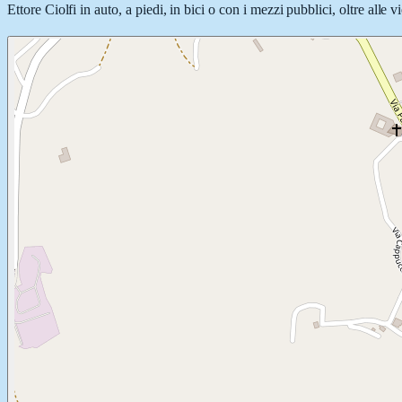
Ettore Ciolfi in auto, a piedi, in bici o con i mezzi pubblici, oltre alle