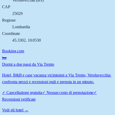
Verolavecchia
(
BS
)
CAP
25029
Regione
Lombardia
Coordinate
45.3302
,
10.0530
Booking.com
🛏️
Dormi a due passi da Via Trento
Hotel, B&B e case vacanza vicinissimi a Via Trento, Verolavecchia:
confronta prezzi e recensioni reali e prenota in un minuto.
✓
Cancellazione gratuita
✓
Nessun costo di prenotazione
✓
Recensioni verificate
Vedi gli hotel →