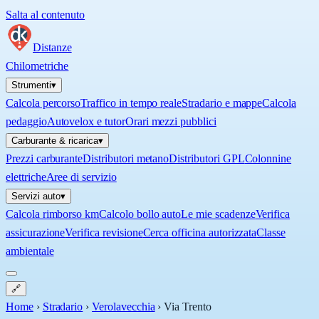
Salta al contenuto
Distanze
Chilometriche
Strumenti
▾
Calcola percorso
Traffico in tempo reale
Stradario e mappe
Calcola
pedaggio
Autovelox e tutor
Orari mezzi pubblici
Carburante & ricarica
▾
Prezzi carburante
Distributori metano
Distributori GPL
Colonnine
elettriche
Aree di servizio
Servizi auto
▾
Calcola rimborso km
Calcolo bollo auto
Le mie scadenze
Verifica
assicurazione
Verifica revisione
Cerca officina autorizzata
Classe
ambientale
🔗
Home
›
Stradario
›
Verolavecchia
›
Via Trento