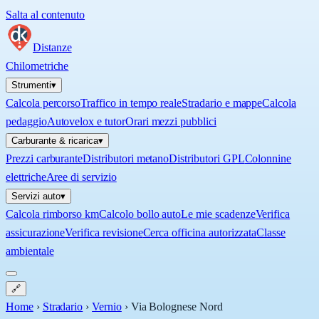
Salta al contenuto
Distanze
Chilometriche
Strumenti
▾
Calcola percorso
Traffico in tempo reale
Stradario e mappe
Calcola
pedaggio
Autovelox e tutor
Orari mezzi pubblici
Carburante & ricarica
▾
Prezzi carburante
Distributori metano
Distributori GPL
Colonnine
elettriche
Aree di servizio
Servizi auto
▾
Calcola rimborso km
Calcolo bollo auto
Le mie scadenze
Verifica
assicurazione
Verifica revisione
Cerca officina autorizzata
Classe
ambientale
🔗
Home
›
Stradario
›
Vernio
›
Via Bolognese Nord