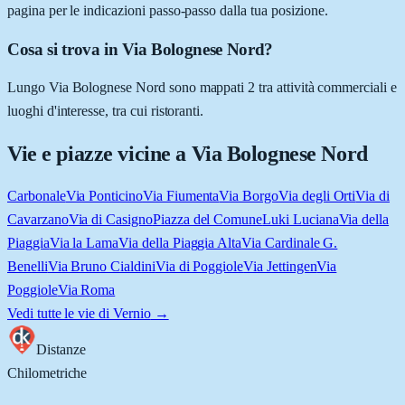
pagina per le indicazioni passo-passo dalla tua posizione.
Cosa si trova in Via Bolognese Nord?
Lungo Via Bolognese Nord sono mappati 2 tra attività commerciali e
luoghi d'interesse, tra cui ristoranti.
Vie e piazze vicine a
Via Bolognese Nord
Carbonale
Via Ponticino
Via Fiumenta
Via Borgo
Via degli Orti
Via di
Cavarzano
Via di Casigno
Piazza del Comune
Luki Luciana
Via della
Piaggia
Via la Lama
Via della Piaggia Alta
Via Cardinale G.
Benelli
Via Bruno Cialdini
Via di Poggiole
Via Jettingen
Via
Poggiole
Via Roma
Vedi tutte le vie di
Vernio
→
Distanze
Chilometriche