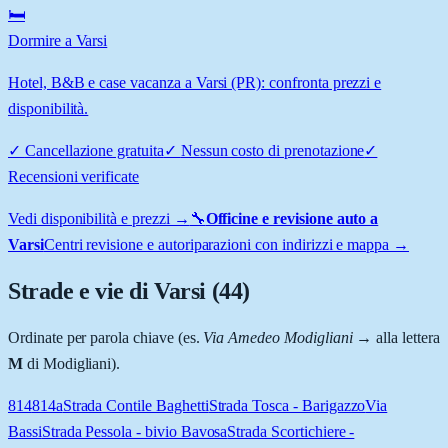
🛏️
Dormire a Varsi
Hotel, B&B e case vacanza a Varsi (PR): confronta prezzi e
disponibilità.
✓
Cancellazione gratuita
✓
Nessun costo di prenotazione
✓
Recensioni verificate
Vedi disponibilità e prezzi →
🔧
Officine e revisione auto a
Varsi
Centri revisione e autoriparazioni con indirizzi e mappa →
Strade e vie di
Varsi
(
44
)
Ordinate per parola chiave (es.
Via Amedeo Modigliani
→ alla lettera
M
di Modigliani).
814
814a
Strada Contile Baghetti
Strada Tosca - Barigazzo
Via
Bassi
Strada Pessola - bivio Bavosa
Strada Scortichiere -