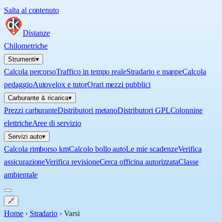
Salta al contenuto
Distanze
Chilometriche
Strumenti
▾
Calcola percorso
Traffico in tempo reale
Stradario e mappe
Calcola
pedaggio
Autovelox e tutor
Orari mezzi pubblici
Carburante & ricarica
▾
Prezzi carburante
Distributori metano
Distributori GPL
Colonnine
elettriche
Aree di servizio
Servizi auto
▾
Calcola rimborso km
Calcolo bollo auto
Le mie scadenze
Verifica
assicurazione
Verifica revisione
Cerca officina autorizzata
Classe
ambientale
🔗
Home
›
Stradario
›
Varsi