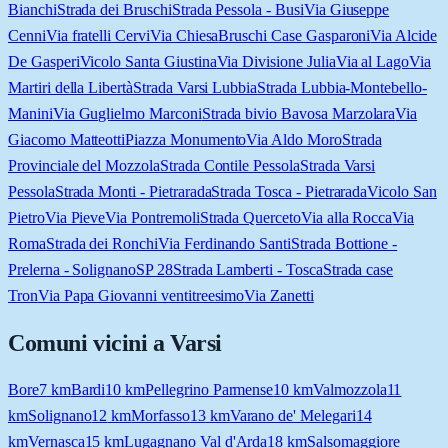
Bianchi
Strada dei Bruschi
Strada Pessola - Busi
Via Giuseppe
Cenni
Via fratelli Cervi
Via Chiesa
Bruschi Case Gasparoni
Via Alcide
De Gasperi
Vicolo Santa Giustina
Via Divisione Julia
Via al Lago
Via
Martiri della Libertà
Strada Varsi Lubbia
Strada Lubbia-Montebello-
Manini
Via Guglielmo Marconi
Strada bivio Bavosa Marzolara
Via
Giacomo Matteotti
Piazza Monumento
Via Aldo Moro
Strada
Provinciale del Mozzola
Strada Contile Pessola
Strada Varsi
Pessola
Strada Monti - Pietrarada
Strada Tosca - Pietrarada
Vicolo San
Pietro
Via Pieve
Via Pontremoli
Strada Querceto
Via alla Rocca
Via
Roma
Strada dei Ronchi
Via Ferdinando Santi
Strada Bottione -
Prelerna - Solignano
SP 28
Strada Lamberti - Tosca
Strada case
Tron
Via Papa Giovanni ventitreesimo
Via Zanetti
Comuni vicini a
Varsi
Bore
7
km
Bardi
10
km
Pellegrino Parmense
10
km
Valmozzola
11
km
Solignano
12
km
Morfasso
13
km
Varano de' Melegari
14
km
Vernasca
15
km
Lugagnano Val d'Arda
18
km
Salsomaggiore