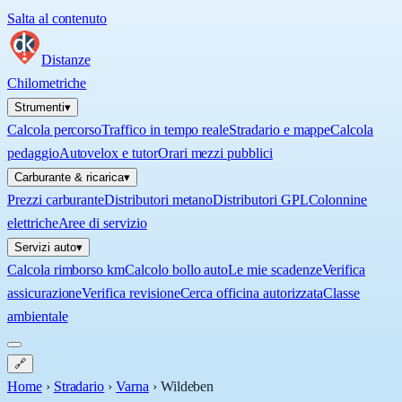
Salta al contenuto
Distanze
Chilometriche
Strumenti
▾
Calcola percorso
Traffico in tempo reale
Stradario e mappe
Calcola
pedaggio
Autovelox e tutor
Orari mezzi pubblici
Carburante & ricarica
▾
Prezzi carburante
Distributori metano
Distributori GPL
Colonnine
elettriche
Aree di servizio
Servizi auto
▾
Calcola rimborso km
Calcolo bollo auto
Le mie scadenze
Verifica
assicurazione
Verifica revisione
Cerca officina autorizzata
Classe
ambientale
🔗
Home
›
Stradario
›
Varna
›
Wildeben