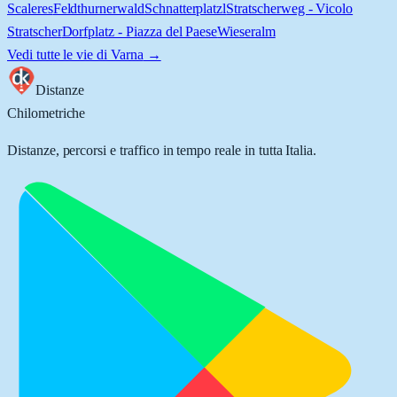
Scaleres
Feldthurnerwald
Schnatterplatzl
Stratscherweg - Vicolo
Stratscher
Dorfplatz - Piazza del Paese
Wieseralm
Vedi tutte le vie di
Varna
→
Distanze
Chilometriche
Distanze, percorsi e traffico in tempo reale in tutta Italia.