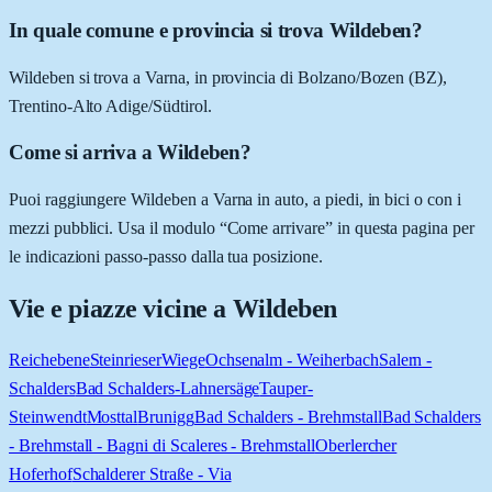
In quale comune e provincia si trova Wildeben?
Wildeben si trova a Varna, in provincia di Bolzano/Bozen (BZ),
Trentino-Alto Adige/Südtirol.
Come si arriva a Wildeben?
Puoi raggiungere Wildeben a Varna in auto, a piedi, in bici o con i
mezzi pubblici. Usa il modulo “Come arrivare” in questa pagina per
le indicazioni passo-passo dalla tua posizione.
Vie e piazze vicine a
Wildeben
Reichebene
Steinrieser
Wiege
Ochsenalm - Weiherbach
Salern -
Schalders
Bad Schalders-Lahnersäge
Tauper-
Steinwendt
Mosttal
Brunigg
Bad Schalders - Brehmstall
Bad Schalders
- Brehmstall - Bagni di Scaleres - Brehmstall
Oberlercher
Hoferhof
Schalderer Straße - Via