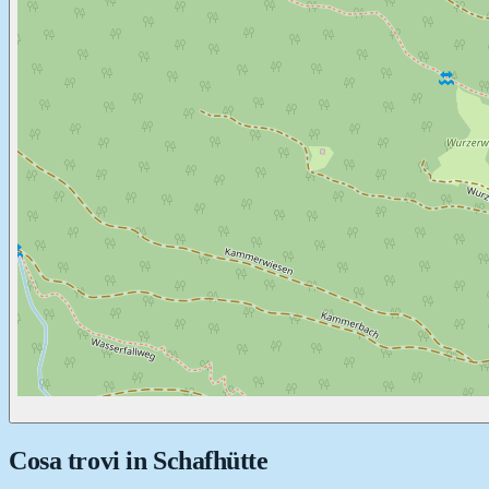
Cosa trovi in
Schafhütte