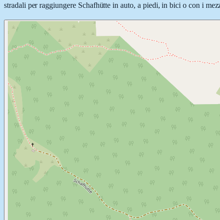
stradali per raggiungere Schafhütte in auto, a piedi, in bici o con i mez