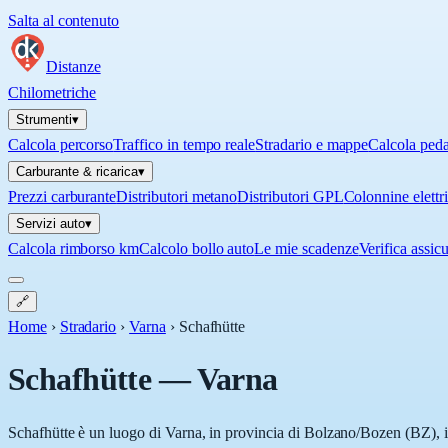
Salta al contenuto
Distanze
Chilometriche
Strumenti
▾
Calcola percorso
Traffico in tempo reale
Stradario e mappe
Calcola ped
Carburante & ricarica
▾
Prezzi carburante
Distributori metano
Distributori GPL
Colonnine elettr
Servizi auto
▾
Calcola rimborso km
Calcolo bollo auto
Le mie scadenze
Verifica assic
🔗
Home
›
Stradario
›
Varna
›
Schafhütte
Schafhütte
—
Varna
Schafhütte è un luogo di Varna, in provincia di Bolzano/Bozen (BZ), in