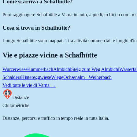
Come si arriva a Schafhütte?
Puoi raggiungere Schafhütte a Varna in auto, a piedi, in bici o con i m
Cosa si trova in Schafhütte?
Lungo Schafhütte sono mappati 1 tra attività commerciali e luoghi d'inter
Vie e piazze vicine a
Schafhütte
Wurzerwiese
Kammerbach
Almbichl
Steig zum Weg Almbichl
Wasserfa
Schalders
Hintereggwiese
Wiege
Ochsenalm - Weiherbach
Vedi tutte le vie di
Varna
→
Distanze
Chilometriche
Distanze, percorsi e traffico in tempo reale in tutta Italia.