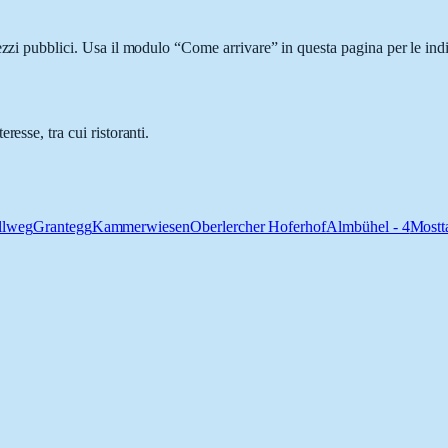
ezzi pubblici. Usa il modulo “Come arrivare” in questa pagina per le ind
esse, tra cui ristoranti.
llweg
Grantegg
Kammerwiesen
Oberlercher Hoferhof
Almbühel - 4
Mostt