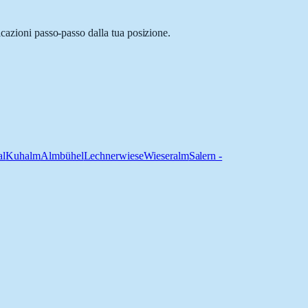
icazioni passo-passo dalla tua posizione.
al
Kuhalm
Almbühel
Lechnerwiese
Wieseralm
Salern -