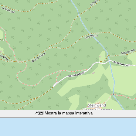
📍
🗺️ Mostra la mappa interattiva