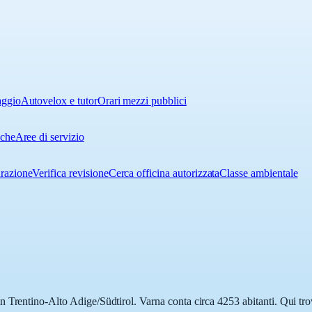
aggio
Autovelox e tutor
Orari mezzi pubblici
iche
Aree di servizio
urazione
Verifica revisione
Cerca officina autorizzata
Classe ambientale
 Trentino-Alto Adige/Südtirol. Varna conta circa 4253 abitanti. Qui trov