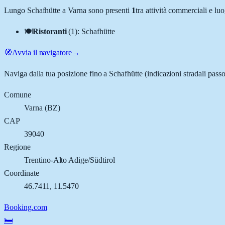
Lungo
Schafhütte
a
Varna
sono presenti
1
tra attività commerciali e l
🍽️
Ristoranti
(
1
)
:
Schafhütte
🧭
Avvia il navigatore
→
Naviga dalla tua posizione fino a
Schafhütte
(indicazioni stradali pass
Comune
Varna
(
BZ
)
CAP
39040
Regione
Trentino-Alto Adige/Südtirol
Coordinate
46.7411
,
11.5470
Booking.com
🛏️