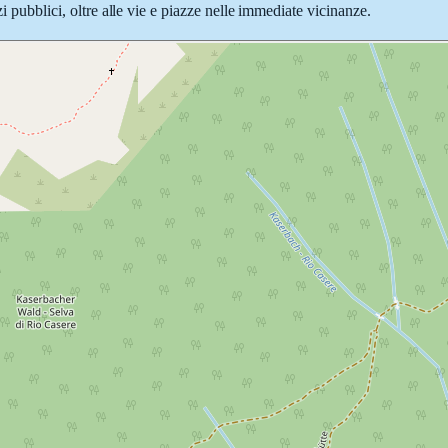
zi pubblici, oltre alle vie e piazze nelle immediate vicinanze.