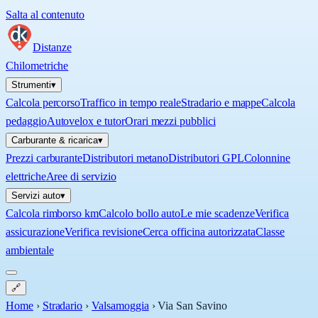
Salta al contenuto
Distanze
Chilometriche
Strumenti
▾
Calcola percorso
Traffico in tempo reale
Stradario e mappe
Calcola
pedaggio
Autovelox e tutor
Orari mezzi pubblici
Carburante & ricarica
▾
Prezzi carburante
Distributori metano
Distributori GPL
Colonnine
elettriche
Aree di servizio
Servizi auto
▾
Calcola rimborso km
Calcolo bollo auto
Le mie scadenze
Verifica
assicurazione
Verifica revisione
Cerca officina autorizzata
Classe
ambientale
🔗
Home
›
Stradario
›
Valsamoggia
›
Via San Savino