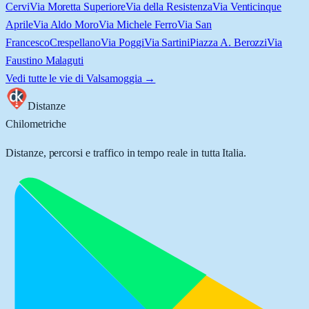
Cervi
Via Moretta Superiore
Via della Resistenza
Via Venticinque
Aprile
Via Aldo Moro
Via Michele Ferro
Via San
Francesco
Crespellano
Via Poggi
Via Sartini
Piazza A. Berozzi
Via
Faustino Malaguti
Vedi tutte le vie di
Valsamoggia
→
Distanze
Chilometriche
Distanze, percorsi e traffico in tempo reale in tutta Italia.