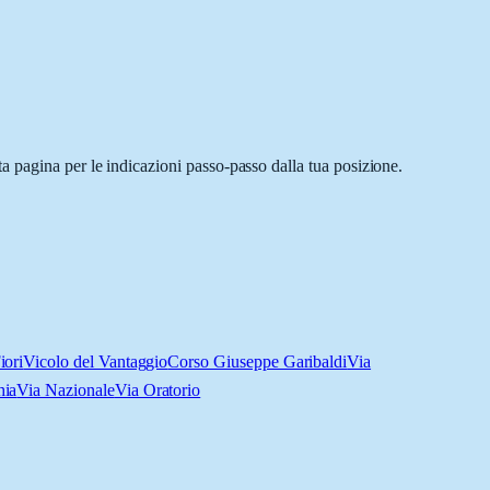
a pagina per le indicazioni passo-passo dalla tua posizione.
iori
Vicolo del Vantaggio
Corso Giuseppe Garibaldi
Via
hia
Via Nazionale
Via Oratorio