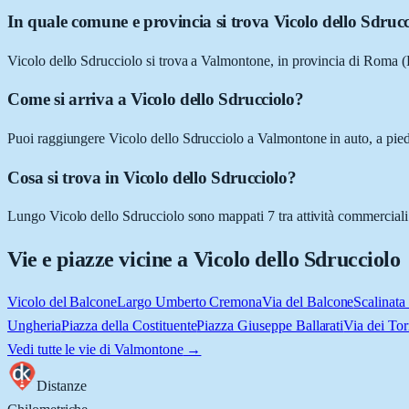
In quale comune e provincia si trova Vicolo dello Sdruc
Vicolo dello Sdrucciolo si trova a Valmontone, in provincia di Roma 
Come si arriva a Vicolo dello Sdrucciolo?
Puoi raggiungere Vicolo dello Sdrucciolo a Valmontone in auto, a piedi
Cosa si trova in Vicolo dello Sdrucciolo?
Lungo Vicolo dello Sdrucciolo sono mappati 7 tra attività commerciali e 
Vie e piazze vicine a
Vicolo dello Sdrucciolo
Vicolo del Balcone
Largo Umberto Cremona
Via del Balcone
Scalinata 
Ungheria
Piazza della Costituente
Piazza Giuseppe Ballarati
Via dei Tor
Vedi tutte le vie di
Valmontone
→
Distanze