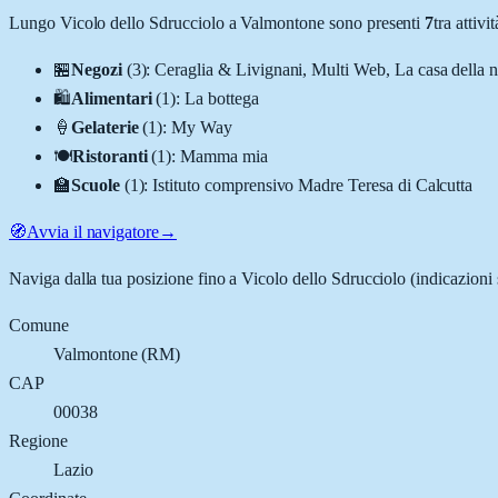
Lungo
Vicolo dello Sdrucciolo
a
Valmontone
sono presenti
7
tra attiv
🏪
Negozi
(
3
)
:
Ceraglia & Livignani, Multi Web, La casa della 
🛍️
Alimentari
(
1
)
:
La bottega
🍦
Gelaterie
(
1
)
:
My Way
🍽️
Ristoranti
(
1
)
:
Mamma mia
🏫
Scuole
(
1
)
:
Istituto comprensivo Madre Teresa di Calcutta
🧭
Avvia il navigatore
→
Naviga dalla tua posizione fino a
Vicolo dello Sdrucciolo
(indicazioni 
Comune
Valmontone
(
RM
)
CAP
00038
Regione
Lazio