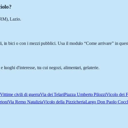
ciolo?
(RM), Lazio.
, in bici o con i mezzi pubblici. Usa il modulo “Come arrivare” in quest
luoghi d'interesse, tra cui negozi, alimentari, gelaterie.
Vittime civili di guerra
Via dei Telari
Piazza Umberto Pilozzi
Vicolo dei F
rioni
Via Remo Natalizia
Vicolo della Pizzicheria
Largo Don Paolo Cocc