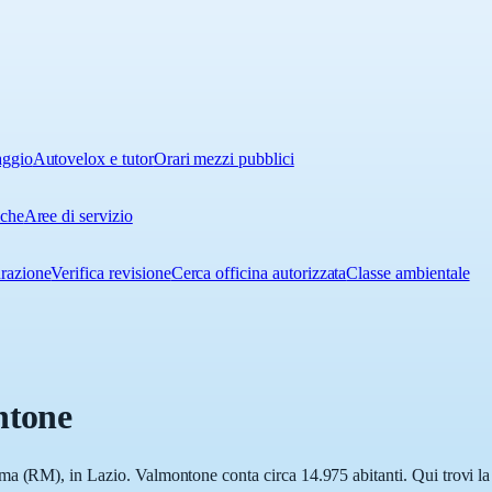
aggio
Autovelox e tutor
Orari mezzi pubblici
iche
Aree di servizio
urazione
Verifica revisione
Cerca officina autorizzata
Classe ambientale
ntone
a (RM), in Lazio. Valmontone conta circa 14.975 abitanti. Qui trovi la 