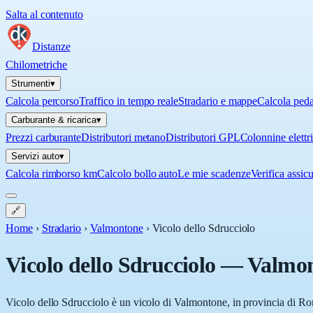
Salta al contenuto
Distanze
Chilometriche
Strumenti
▾
Calcola percorso
Traffico in tempo reale
Stradario e mappe
Calcola ped
Carburante & ricarica
▾
Prezzi carburante
Distributori metano
Distributori GPL
Colonnine elettr
Servizi auto
▾
Calcola rimborso km
Calcolo bollo auto
Le mie scadenze
Verifica assic
🔗
Home
›
Stradario
›
Valmontone
›
Vicolo dello Sdrucciolo
Vicolo dello Sdrucciolo
—
Valmo
Vicolo dello Sdrucciolo è un vicolo di Valmontone, in provincia di Rom