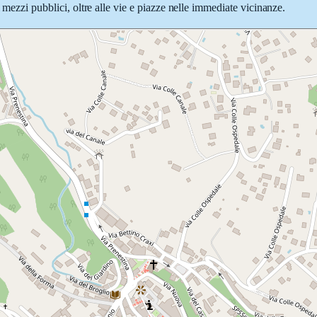
 mezzi pubblici, oltre alle vie e piazze nelle immediate vicinanze.