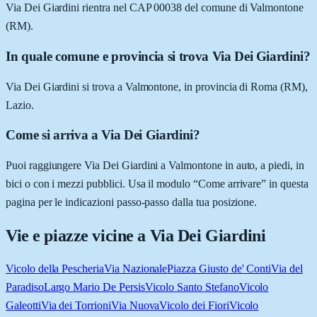
Via Dei Giardini rientra nel CAP 00038 del comune di Valmontone
(RM).
In quale comune e provincia si trova Via Dei Giardini?
Via Dei Giardini si trova a Valmontone, in provincia di Roma (RM),
Lazio.
Come si arriva a Via Dei Giardini?
Puoi raggiungere Via Dei Giardini a Valmontone in auto, a piedi, in
bici o con i mezzi pubblici. Usa il modulo “Come arrivare” in questa
pagina per le indicazioni passo-passo dalla tua posizione.
Vie e piazze vicine a
Via Dei Giardini
Vicolo della Pescheria
Via Nazionale
Piazza Giusto de' Conti
Via del
Paradiso
Largo Mario De Persis
Vicolo Santo Stefano
Vicolo
Galeotti
Via dei Torrioni
Via Nuova
Vicolo dei Fiori
Vicolo