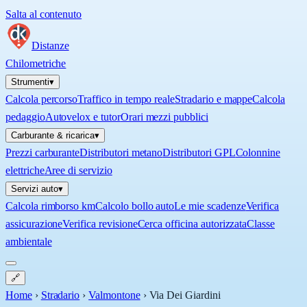
Salta al contenuto
Distanze
Chilometriche
Strumenti
▾
Calcola percorso
Traffico in tempo reale
Stradario e mappe
Calcola
pedaggio
Autovelox e tutor
Orari mezzi pubblici
Carburante & ricarica
▾
Prezzi carburante
Distributori metano
Distributori GPL
Colonnine
elettriche
Aree di servizio
Servizi auto
▾
Calcola rimborso km
Calcolo bollo auto
Le mie scadenze
Verifica
assicurazione
Verifica revisione
Cerca officina autorizzata
Classe
ambientale
🔗
Home
›
Stradario
›
Valmontone
›
Via Dei Giardini