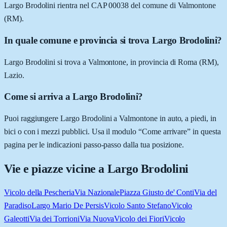
Largo Brodolini rientra nel CAP 00038 del comune di Valmontone
(RM).
In quale comune e provincia si trova Largo Brodolini?
Largo Brodolini si trova a Valmontone, in provincia di Roma (RM),
Lazio.
Come si arriva a Largo Brodolini?
Puoi raggiungere Largo Brodolini a Valmontone in auto, a piedi, in
bici o con i mezzi pubblici. Usa il modulo “Come arrivare” in questa
pagina per le indicazioni passo-passo dalla tua posizione.
Vie e piazze vicine a
Largo Brodolini
Vicolo della Pescheria
Via Nazionale
Piazza Giusto de' Conti
Via del
Paradiso
Largo Mario De Persis
Vicolo Santo Stefano
Vicolo
Galeotti
Via dei Torrioni
Via Nuova
Vicolo dei Fiori
Vicolo