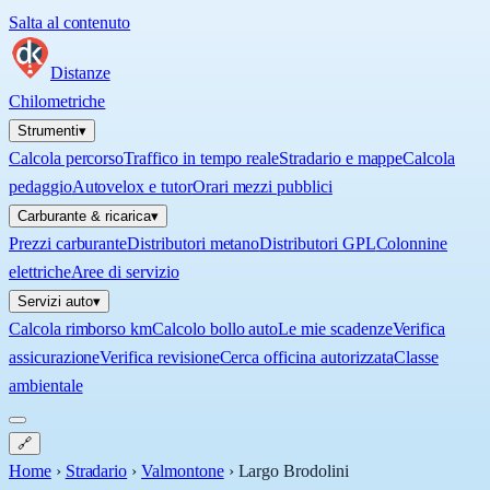
Salta al contenuto
Distanze
Chilometriche
Strumenti
▾
Calcola percorso
Traffico in tempo reale
Stradario e mappe
Calcola
pedaggio
Autovelox e tutor
Orari mezzi pubblici
Carburante & ricarica
▾
Prezzi carburante
Distributori metano
Distributori GPL
Colonnine
elettriche
Aree di servizio
Servizi auto
▾
Calcola rimborso km
Calcolo bollo auto
Le mie scadenze
Verifica
assicurazione
Verifica revisione
Cerca officina autorizzata
Classe
ambientale
🔗
Home
›
Stradario
›
Valmontone
›
Largo Brodolini