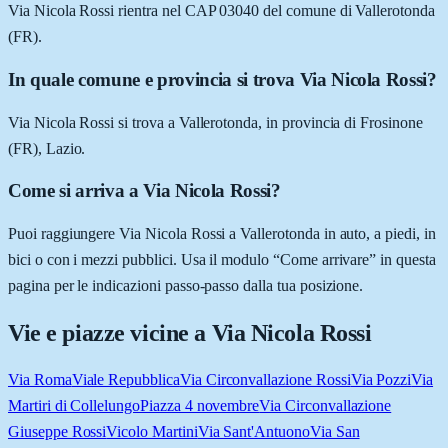
Via Nicola Rossi rientra nel CAP 03040 del comune di Vallerotonda
(FR).
In quale comune e provincia si trova Via Nicola Rossi?
Via Nicola Rossi si trova a Vallerotonda, in provincia di Frosinone
(FR), Lazio.
Come si arriva a Via Nicola Rossi?
Puoi raggiungere Via Nicola Rossi a Vallerotonda in auto, a piedi, in
bici o con i mezzi pubblici. Usa il modulo “Come arrivare” in questa
pagina per le indicazioni passo-passo dalla tua posizione.
Vie e piazze vicine a
Via Nicola Rossi
Via Roma
Viale Repubblica
Via Circonvallazione Rossi
Via Pozzi
Via
Martiri di Collelungo
Piazza 4 novembre
Via Circonvallazione
Giuseppe Rossi
Vicolo Martini
Via Sant'Antuono
Via San