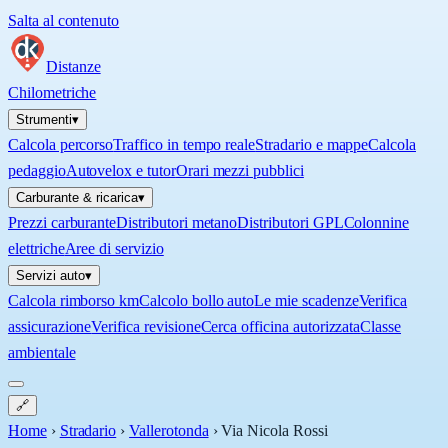
Salta al contenuto
Distanze
Chilometriche
Strumenti
▾
Calcola percorso
Traffico in tempo reale
Stradario e mappe
Calcola
pedaggio
Autovelox e tutor
Orari mezzi pubblici
Carburante & ricarica
▾
Prezzi carburante
Distributori metano
Distributori GPL
Colonnine
elettriche
Aree di servizio
Servizi auto
▾
Calcola rimborso km
Calcolo bollo auto
Le mie scadenze
Verifica
assicurazione
Verifica revisione
Cerca officina autorizzata
Classe
ambientale
🔗
Home
›
Stradario
›
Vallerotonda
›
Via Nicola Rossi