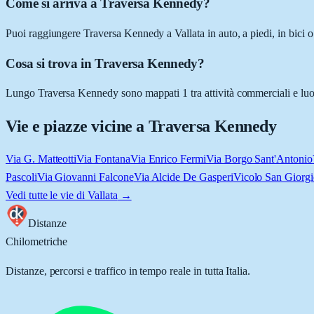
Come si arriva a Traversa Kennedy?
Puoi raggiungere Traversa Kennedy a Vallata in auto, a piedi, in bici 
Cosa si trova in Traversa Kennedy?
Lungo Traversa Kennedy sono mappati 1 tra attività commerciali e luoghi
Vie e piazze vicine a
Traversa Kennedy
Via G. Matteotti
Via Fontana
Via Enrico Fermi
Via Borgo Sant'Antonio
Pascoli
Via Giovanni Falcone
Via Alcide De Gasperi
Vicolo San Giorgi
Vedi tutte le vie di
Vallata
→
Distanze
Chilometriche
Distanze, percorsi e traffico in tempo reale in tutta Italia.