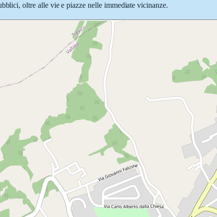
blici, oltre alle vie e piazze nelle immediate vicinanze.