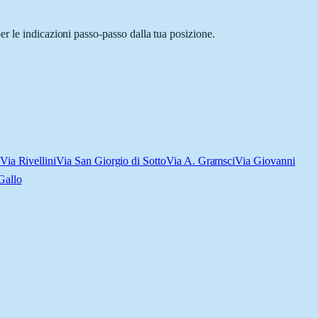
r le indicazioni passo-passo dalla tua posizione.
Via Rivellini
Via San Giorgio di Sotto
Via A. Gramsci
Via Giovanni
Gallo