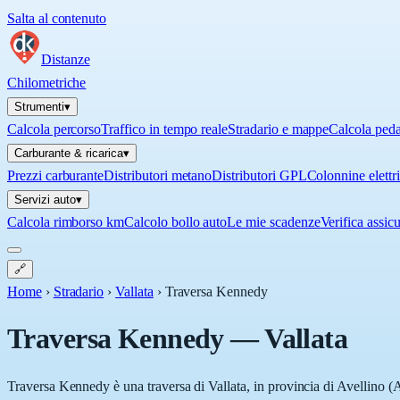
Salta al contenuto
Distanze
Chilometriche
Strumenti
▾
Calcola percorso
Traffico in tempo reale
Stradario e mappe
Calcola ped
Carburante & ricarica
▾
Prezzi carburante
Distributori metano
Distributori GPL
Colonnine elettr
Servizi auto
▾
Calcola rimborso km
Calcolo bollo auto
Le mie scadenze
Verifica assic
🔗
Home
›
Stradario
›
Vallata
›
Traversa Kennedy
Traversa Kennedy
—
Vallata
Traversa Kennedy è una traversa di Vallata, in provincia di Avellino (A