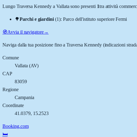
Lungo
Traversa Kennedy
a
Vallata
sono presenti
1
tra attività commer
🌳
Parchi e giardini
(
1
)
:
Parco dell'istituto superiore Fermi
🧭
Avvia il navigatore
→
Naviga dalla tua posizione fino a
Traversa Kennedy
(indicazioni strad
Comune
Vallata
(
AV
)
CAP
83059
Regione
Campania
Coordinate
41.0379
,
15.2523
Booking.com
🛏️