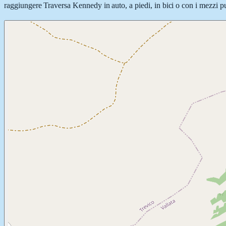
raggiungere Traversa Kennedy in auto, a piedi, in bici o con i mezzi pub