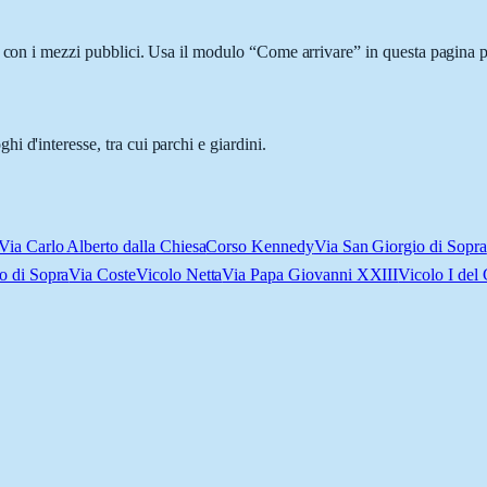
o con i mezzi pubblici. Usa il modulo “Come arrivare” in questa pagina pe
 d'interesse, tra cui parchi e giardini.
Via Carlo Alberto dalla Chiesa
Corso Kennedy
Via San Giorgio di Sopra
o di Sopra
Via Coste
Vicolo Netta
Via Papa Giovanni XXIII
Vicolo I del 