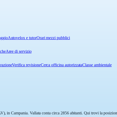
aggio
Autovelox e tutor
Orari mezzi pubblici
iche
Aree di servizio
urazione
Verifica revisione
Cerca officina autorizzata
Classe ambientale
V), in Campania. Vallata conta circa 2856 abitanti. Qui trovi la posizion