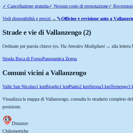
✓
Cancellazione gratuita
✓
Nessun costo di prenotazione
✓
Recensioni
Vedi disponibilità e prezzi →
🔧
Officine e revisione auto a
Vallanze
Strade e vie di
Vallanzengo
(
2
)
Ordinate per parola chiave (es.
Via Amedeo Modigliani
→ alla lettera
Strada Buca di Forno
Panoramica Zegna
Comuni vicini a
Vallanzengo
Valle San Nicolao
1
km
Bioglio
1
km
Piatto
2
km
Strona
3
km
Ternengo
3
Visualizza la mappa di
Vallanzengo
, consulta lo stradario completo del
posizione.
Distanze
Chilometriche