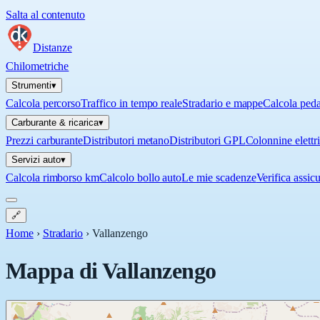
Salta al contenuto
Distanze
Chilometriche
Strumenti
▾
Calcola percorso
Traffico in tempo reale
Stradario e mappe
Calcola ped
Carburante & ricarica
▾
Prezzi carburante
Distributori metano
Distributori GPL
Colonnine elettr
Servizi auto
▾
Calcola rimborso km
Calcolo bollo auto
Le mie scadenze
Verifica assic
🔗
Home
›
Stradario
›
Vallanzengo
Mappa di
Vallanzengo