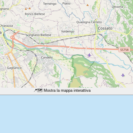
📍
🗺️ Mostra la mappa interattiva