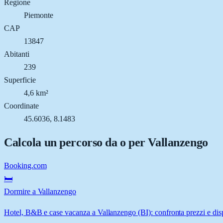
Regione
Piemonte
CAP
13847
Abitanti
239
Superficie
4,6 km²
Coordinate
45.6036, 8.1483
Calcola un percorso da o per
Vallanzengo
Booking.com
🛏️
Dormire a Vallanzengo
Hotel, B&B e case vacanza a Vallanzengo (BI): confronta prezzi e disp