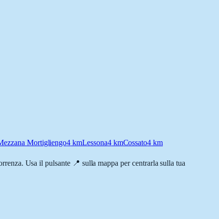
Mezzana Mortigliengo
4
km
Lessona
4
km
Cossato
4
km
correnza. Usa il pulsante 📍 sulla mappa per centrarla sulla tua