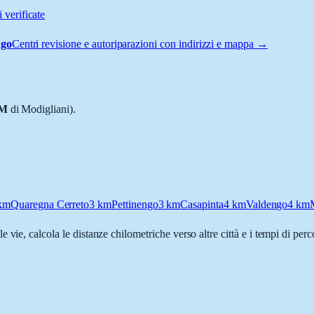
 verificate
ngo
Centri revisione e autoriparazioni con indirizzi e mappa →
M
di Modigliani).
km
Quaregna Cerreto
3
km
Pettinengo
3
km
Casapinta
4
km
Valdengo
4
km
le vie, calcola le distanze chilometriche verso altre città e i tempi di per