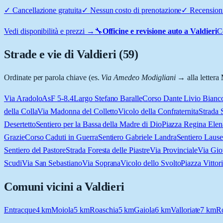
✓
Cancellazione gratuita
✓
Nessun costo di prenotazione
✓
Recensioni
Vedi disponibilità e prezzi →
🔧
Officine e revisione auto a
Valdieri
C
Strade e vie di
Valdieri
(
59
)
Ordinate per parola chiave (es.
Via Amedeo Modigliani
→ alla lettera
Via Aradolo
AsF 5-8.4
Largo Stefano Baralle
Corso Dante Livio Bianc
della Colla
Via Madonna del Colletto
Vicolo della Confraternita
Strada 
Desertetto
Sentiero per la Bassa della Madre di Dio
Piazza Regina Elen
Grazie
Corso Caduti in Guerra
Sentiero Gabriele Landra
Sentiero Lause
Sentiero del Pastore
Strada Foresta delle Piastre
Via Provinciale
Via Gio
Scudi
Via San Sebastiano
Via Soprana
Vicolo dello Svolto
Piazza Vitto
Comuni vicini a
Valdieri
Entracque
4
km
Moiola
5
km
Roaschia
5
km
Gaiola
6
km
Valloriate
7
km
R