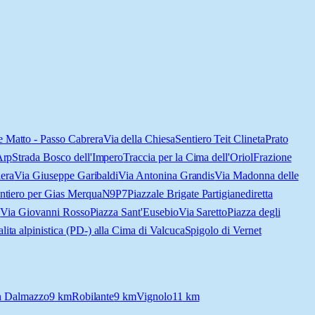
 Matto - Passo Cabrera
Via della Chiesa
Sentiero Teit Clineta
Prato
Arp
Strada Bosco dell'Impero
Traccia per la Cima dell'Oriol
Frazione
iera
Via Giuseppe Garibaldi
Via Antonina Grandis
Via Madonna delle
ntiero per Gias Merqua
N9
P7
Piazzale Brigate Partigiane
diretta
i
Via Giovanni Rosso
Piazza Sant'Eusebio
Via Saretto
Piazza degli
alita alpinistica (PD-) alla Cima di Valcuca
Spigolo di Vernet
n Dalmazzo
9
km
Robilante
9
km
Vignolo
11
km