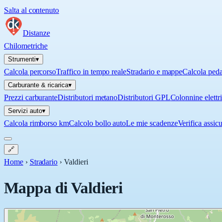
Salta al contenuto
Distanze
Chilometriche
Strumenti
▾
Calcola percorso
Traffico in tempo reale
Stradario e mappe
Calcola ped
Carburante & ricarica
▾
Prezzi carburante
Distributori metano
Distributori GPL
Colonnine elettr
Servizi auto
▾
Calcola rimborso km
Calcolo bollo auto
Le mie scadenze
Verifica assic
🔗
Home
›
Stradario
›
Valdieri
Mappa di
Valdieri