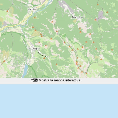
📍
🗺️ Mostra la mappa interattiva