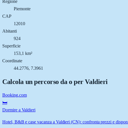
Regione
Piemonte
CAP
12010
Abitanti
924
Superficie
153,1 km²
Coordinate
44.2776, 7.3961
Calcola un percorso da o per
Valdieri
Booking.com
🛏️
Dormire a Valdieri
Hotel, B&B e case vacanza a Valdieri (CN): confronta prezzi e disponib