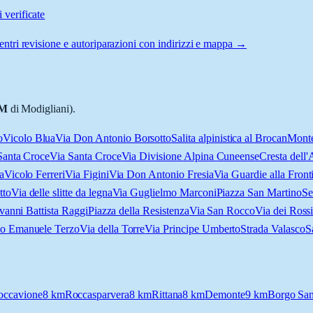
 verificate
entri revisione e autoriparazioni con indirizzi e mappa →
M
di Modigliani).
o
Vicolo Blua
Via Don Antonio Borsotto
Salita alpinistica al Brocan
Monte
Santa Croce
Via Santa Croce
Via Divisione Alpina Cuneense
Cresta dell'
a
Vicolo Ferreri
Via Figini
Via Don Antonio Fresia
Via Guardie alla Front
tto
Via delle slitte da legna
Via Guglielmo Marconi
Piazza San Martino
Se
vanni Battista Raggi
Piazza della Resistenza
Via San Rocco
Via dei Ross
rio Emanuele Terzo
Via della Torre
Via Principe Umberto
Strada Valasco
S
occavione
8
km
Roccasparvera
8
km
Rittana
8
km
Demonte
9
km
Borgo Sa