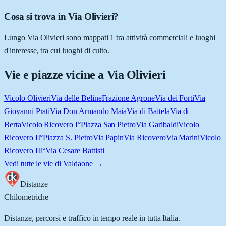
Cosa si trova in Via Olivieri?
Lungo Via Olivieri sono mappati 1 tra attività commerciali e luoghi
d'interesse, tra cui luoghi di culto.
Vie e piazze vicine a
Via Olivieri
Vicolo Olivieri
Via delle Beline
Frazione Agrone
Via dei Forti
Via
Giovanni Prati
Via Don Armando Maia
Via di Baitela
Via di
Berta
Vicolo Ricovero I°
Piazza San Pietro
Via Garibaldi
Vicolo
Ricovero II°
Piazza S. Pietro
Via Papin
Via Ricovero
Via Marini
Vicolo
Ricovero III°
Via Cesare Battisti
Vedi tutte le vie di
Valdaone
→
Distanze
Chilometriche
Distanze, percorsi e traffico in tempo reale in tutta Italia.