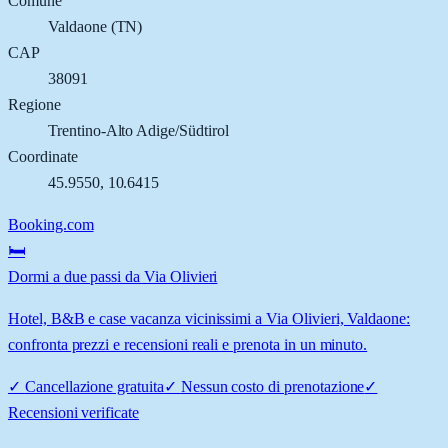
Comune
Valdaone
(
TN
)
CAP
38091
Regione
Trentino-Alto Adige/Südtirol
Coordinate
45.9550
,
10.6415
Booking.com
🛏️
Dormi a due passi da Via Olivieri
Hotel, B&B e case vacanza vicinissimi a Via Olivieri, Valdaone:
confronta prezzi e recensioni reali e prenota in un minuto.
✓
Cancellazione gratuita
✓
Nessun costo di prenotazione
✓
Recensioni verificate