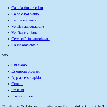
Calcola rimborso km
Calcolo bollo auto
Le mie scadenze
Verifica assicurazione
Verifica revisione
Cerca officina autorizzata
Classe ambientale
Sito
Chi siamo
Estensioni browser
App accesso rapido
Contatti
Press kit
Privacy e cookie
© 2010 -
2026
distanzechilometriche.net
Fonti viabilità: CCISS, ACI,