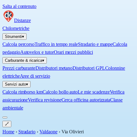
Salta al contenuto
Distanze
Chilometriche
Strumenti
▾
Calcola percorso
Traffico in tempo reale
Stradario e mappe
Calcola
pedaggio
Autovelox e tutor
Orari mezzi pubblici
Carburante & ricarica
▾
Prezzi carburante
Distributori metano
Distributori GPL
Colonnine
elettriche
Aree di servizio
Servizi auto
▾
Calcola rimborso km
Calcolo bollo auto
Le mie scadenze
Verifica
assicurazione
Verifica revisione
Cerca officina autorizzata
Classe
ambientale
🔗
Home
›
Stradario
›
Valdaone
›
Via Olivieri