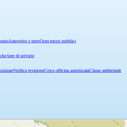
aggio
Autovelox e tutor
Orari mezzi pubblici
iche
Aree di servizio
urazione
Verifica revisione
Cerca officina autorizzata
Classe ambientale