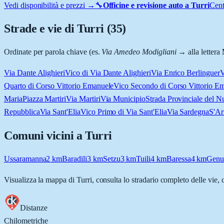
Vedi disponibilità e prezzi →
🔧
Officine e revisione auto a
Turri
Cent
Strade e vie di
Turri
(
35
)
Ordinate per parola chiave (es.
Via Amedeo Modigliani
→ alla lettera
Via Dante Alighieri
Vico di Via Dante Alighieri
Via Enrico Berlinguer
V
Quarto di Corso Vittorio Emanuele
Vico Secondo di Corso Vittorio E
Maria
Piazza Martiri
Via Martiri
Via Municipio
Strada Provinciale del N
Repubblica
Via Sant'Elia
Vico Primo di Via Sant'Elia
Via Sardegna
S'Ar
Comuni vicini a
Turri
Ussaramanna
2
km
Baradili
3
km
Setzu
3
km
Tuili
4
km
Baressa
4
km
Genu
Visualizza la mappa di
Turri
, consulta lo stradario completo delle vie, 
Distanze
Chilometriche