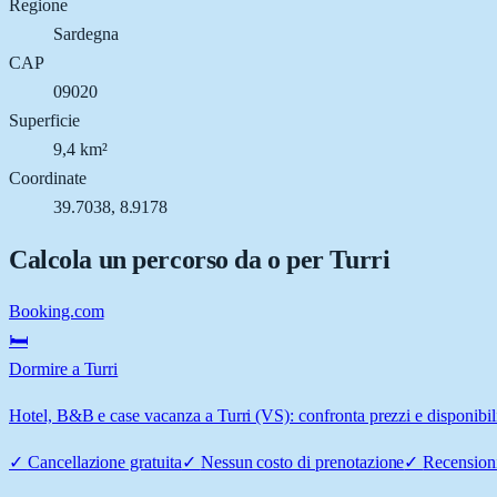
Regione
Sardegna
CAP
09020
Superficie
9,4 km²
Coordinate
39.7038, 8.9178
Calcola un percorso da o per
Turri
Booking.com
🛏️
Dormire a Turri
Hotel, B&B e case vacanza a Turri (VS): confronta prezzi e disponibili
✓
Cancellazione gratuita
✓
Nessun costo di prenotazione
✓
Recensioni