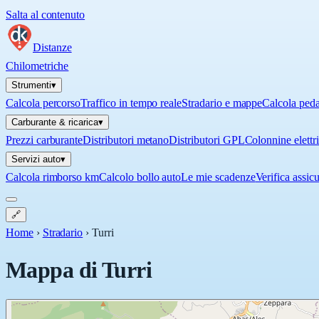
Salta al contenuto
Distanze
Chilometriche
Strumenti
▾
Calcola percorso
Traffico in tempo reale
Stradario e mappe
Calcola ped
Carburante & ricarica
▾
Prezzi carburante
Distributori metano
Distributori GPL
Colonnine elettr
Servizi auto
▾
Calcola rimborso km
Calcolo bollo auto
Le mie scadenze
Verifica assic
🔗
Home
›
Stradario
›
Turri
Mappa di
Turri