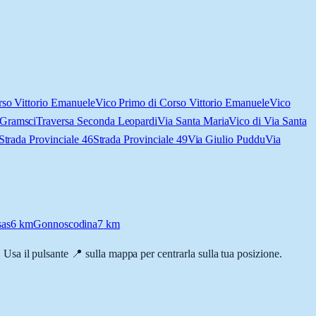
so Vittorio Emanuele
Vico Primo di Corso Vittorio Emanuele
Vico
 Gramsci
Traversa Seconda Leopardi
Via Santa Maria
Vico di Via Santa
Strada Provinciale 46
Strada Provinciale 49
Via Giulio Puddu
Via
sas
6
km
Gonnoscodina
7
km
a. Usa il pulsante 📍 sulla mappa per centrarla sulla tua posizione.