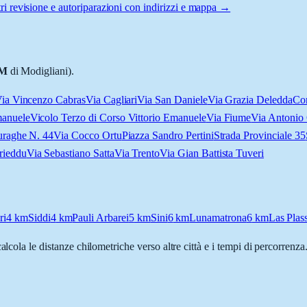
ri revisione e autoriparazioni con indirizzi e mappa →
M
di Modigliani).
ia Vincenzo Cabras
Via Cagliari
Via San Daniele
Via Grazia Deledda
Cor
manuele
Vicolo Terzo di Corso Vittorio Emanuele
Via Fiume
Via Antonio
uraghe N. 44
Via Cocco Ortu
Piazza Sandro Pertini
Strada Provinciale 35
rieddu
Via Sebastiano Satta
Via Trento
Via Gian Battista Tuveri
ri
4
km
Siddi
4
km
Pauli Arbarei
5
km
Sini
6
km
Lunamatrona
6
km
Las Plas
calcola le distanze chilometriche verso altre città e i tempi di percorrenz