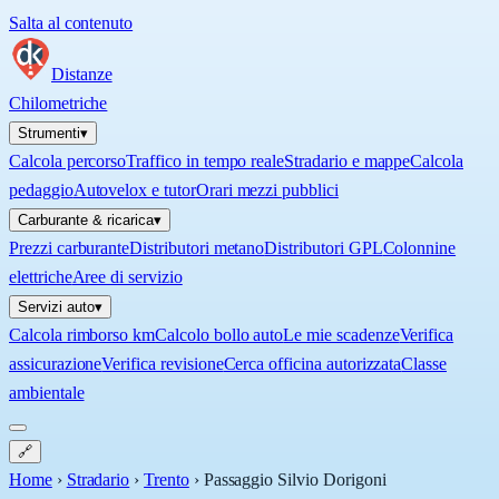
Salta al contenuto
Distanze
Chilometriche
Strumenti
▾
Calcola percorso
Traffico in tempo reale
Stradario e mappe
Calcola
pedaggio
Autovelox e tutor
Orari mezzi pubblici
Carburante & ricarica
▾
Prezzi carburante
Distributori metano
Distributori GPL
Colonnine
elettriche
Aree di servizio
Servizi auto
▾
Calcola rimborso km
Calcolo bollo auto
Le mie scadenze
Verifica
assicurazione
Verifica revisione
Cerca officina autorizzata
Classe
ambientale
🔗
Home
›
Stradario
›
Trento
›
Passaggio Silvio Dorigoni