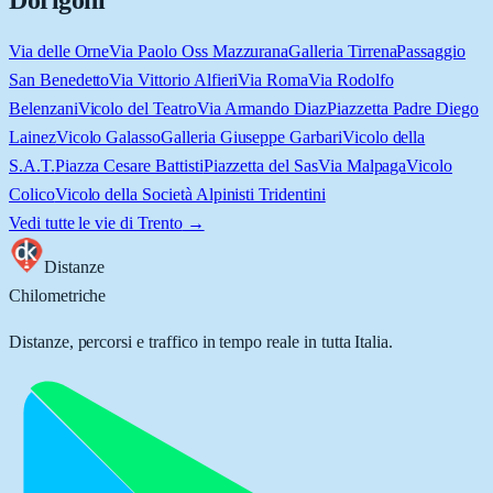
Dorigoni
Via delle Orne
Via Paolo Oss Mazzurana
Galleria Tirrena
Passaggio
San Benedetto
Via Vittorio Alfieri
Via Roma
Via Rodolfo
Belenzani
Vicolo del Teatro
Via Armando Diaz
Piazzetta Padre Diego
Lainez
Vicolo Galasso
Galleria Giuseppe Garbari
Vicolo della
S.A.T.
Piazza Cesare Battisti
Piazzetta del Sas
Via Malpaga
Vicolo
Colico
Vicolo della Società Alpinisti Tridentini
Vedi tutte le vie di
Trento
→
Distanze
Chilometriche
Distanze, percorsi e traffico in tempo reale in tutta Italia.