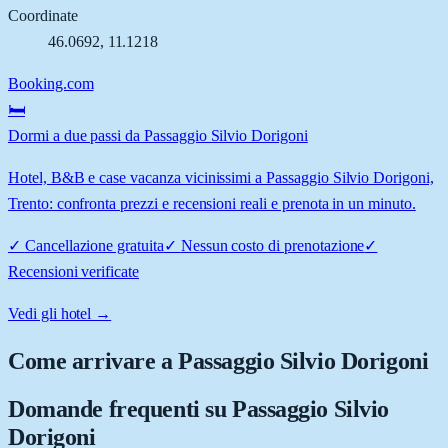
Coordinate
46.0692
,
11.1218
Booking.com
🛏️
Dormi a due passi da Passaggio Silvio Dorigoni
Hotel, B&B e case vacanza vicinissimi a Passaggio Silvio Dorigoni,
Trento: confronta prezzi e recensioni reali e prenota in un minuto.
✓
Cancellazione gratuita
✓
Nessun costo di prenotazione
✓
Recensioni verificate
Vedi gli hotel →
Come arrivare a
Passaggio Silvio Dorigoni
Domande frequenti su
Passaggio Silvio
Dorigoni