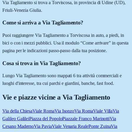
Via Tagliamento si trova a Torviscosa, in provincia di Udine (UD),
Friuli-Venezia Giulia.
Come si arriva a Via Tagliamento?
Puoi raggiungere Via Tagliamento a Torviscosa in auto, a piedi, in
bici o con i mezzi pubblici. Usa il modulo “Come arrivare” in questa
pagina per le indicazioni passo-passo dalla tua posizione.
Cosa si trova in Via Tagliamento?
Lungo Via Tagliamento sono mappati 6 tra attività commerciali e
luoghi d'interesse, tra cui parchi e giardini, banche, fast food.
Vie e piazze vicine a
Via Tagliamento
Via della Chiesa
Viale Roma
Via Isonzo
Via Roma
Viale Villa
Via
Galileo Galilei
Piazza del Popolo
Piazzale Franco Marinotti
Via
Cesano Maderno
Via Pavia
Viale Venaria Reale
Ponte Zuina
Via