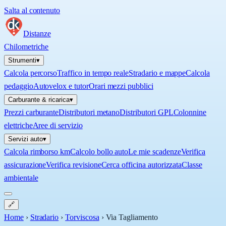
Salta al contenuto
Distanze
Chilometriche
Strumenti
▾
Calcola percorso
Traffico in tempo reale
Stradario e mappe
Calcola
pedaggio
Autovelox e tutor
Orari mezzi pubblici
Carburante & ricarica
▾
Prezzi carburante
Distributori metano
Distributori GPL
Colonnine
elettriche
Aree di servizio
Servizi auto
▾
Calcola rimborso km
Calcolo bollo auto
Le mie scadenze
Verifica
assicurazione
Verifica revisione
Cerca officina autorizzata
Classe
ambientale
🔗
Home
›
Stradario
›
Torviscosa
›
Via Tagliamento