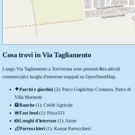
Cosa trovi in
Via Tagliamento
Lungo
Via Tagliamento
a
Torviscosa
sono presenti
6
tra attività
commerciali e luoghi d'interesse mappati su OpenStreetMap.
🌳
Parchi e giardini
(
2
)
:
Parco Guglielmo Costanzo, Parco di
Villa Marinotti
🏦
Banche
(
1
)
:
Crédit Agricole
🍔
Fast food
(
1
)
:
Pizza333
📸
Luoghi d'interesse
(
1
)
:
Atene
💇
Parrucchieri
(
1
)
:
Karma Parrucchieri