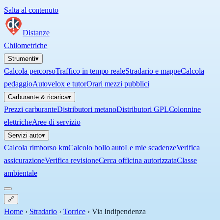
Salta al contenuto
Distanze
Chilometriche
Strumenti
▾
Calcola percorso
Traffico in tempo reale
Stradario e mappe
Calcola
pedaggio
Autovelox e tutor
Orari mezzi pubblici
Carburante & ricarica
▾
Prezzi carburante
Distributori metano
Distributori GPL
Colonnine
elettriche
Aree di servizio
Servizi auto
▾
Calcola rimborso km
Calcolo bollo auto
Le mie scadenze
Verifica
assicurazione
Verifica revisione
Cerca officina autorizzata
Classe
ambientale
🔗
Home
›
Stradario
›
Torrice
›
Via Indipendenza