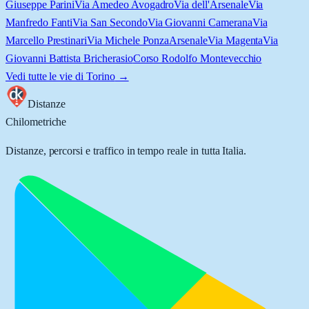
Giuseppe Parini
Via Amedeo Avogadro
Via dell'Arsenale
Via
Manfredo Fanti
Via San Secondo
Via Giovanni Camerana
Via
Marcello Prestinari
Via Michele Ponza
Arsenale
Via Magenta
Via
Giovanni Battista Bricherasio
Corso Rodolfo Montevecchio
Vedi tutte le vie di
Torino
→
Distanze
Chilometriche
Distanze, percorsi e traffico in tempo reale in tutta Italia.