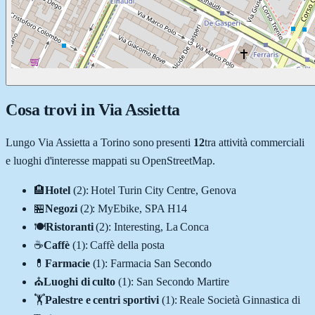
Cosa trovi in
Via Assietta
Lungo
Via Assietta
a
Torino
sono presenti
12
tra attività commerciali
e luoghi d'interesse mappati su OpenStreetMap.
🏨
Hotel
(
2
)
:
Hotel Turin City Centre, Genova
🏪
Negozi
(
2
)
:
MyEbike, SPA H14
🍽️
Ristoranti
(
2
)
:
Interesting, La Conca
☕
Caffè
(
1
)
:
Caffè della posta
💊
Farmacie
(
1
)
:
Farmacia San Secondo
⛪
Luoghi di culto
(
1
)
:
San Secondo Martire
🏋️
Palestre e centri sportivi
(
1
)
:
Reale Società Ginnastica di