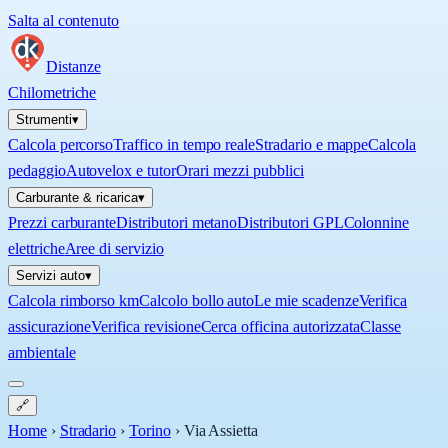
Salta al contenuto
Distanze
Chilometriche
Strumenti
▾
Calcola percorso
Traffico in tempo reale
Stradario e mappe
Calcola
pedaggio
Autovelox e tutor
Orari mezzi pubblici
Carburante & ricarica
▾
Prezzi carburante
Distributori metano
Distributori GPL
Colonnine
elettriche
Aree di servizio
Servizi auto
▾
Calcola rimborso km
Calcolo bollo auto
Le mie scadenze
Verifica
assicurazione
Verifica revisione
Cerca officina autorizzata
Classe
ambientale
🔗
Home
›
Stradario
›
Torino
›
Via Assietta