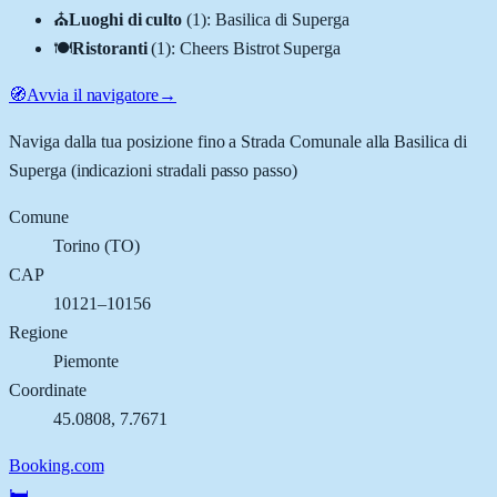
⛪
Luoghi di culto
(
1
)
:
Basilica di Superga
🍽️
Ristoranti
(
1
)
:
Cheers Bistrot Superga
🧭
Avvia il navigatore
→
Naviga dalla tua posizione fino a
Strada Comunale alla Basilica di
Superga
(indicazioni stradali passo passo)
Comune
Torino
(
TO
)
CAP
10121–10156
Regione
Piemonte
Coordinate
45.0808
,
7.7671
Booking.com
🛏️