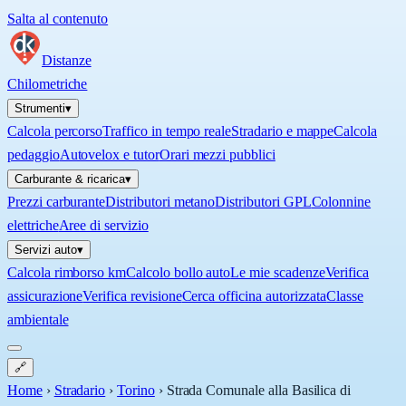
Salta al contenuto
Distanze
Chilometriche
Strumenti
▾
Calcola percorso
Traffico in tempo reale
Stradario e mappe
Calcola
pedaggio
Autovelox e tutor
Orari mezzi pubblici
Carburante & ricarica
▾
Prezzi carburante
Distributori metano
Distributori GPL
Colonnine
elettriche
Aree di servizio
Servizi auto
▾
Calcola rimborso km
Calcolo bollo auto
Le mie scadenze
Verifica
assicurazione
Verifica revisione
Cerca officina autorizzata
Classe
ambientale
🔗
Home
›
Stradario
›
Torino
›
Strada Comunale alla Basilica di