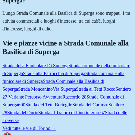
Superga?
Lungo Strada Comunale alla Basilica di Superga sono mappati 4 tra
attività commerciali e luoghi d'interesse, tra cui caffè, luoghi
d'interesse, luoghi di culto.
Vie e piazze vicine a
Strada Comunale alla
Basilica di Superga
Strada della Funicolare Di Superga
Strada comunale della funicolare
di Superga
Strada alla Parrocchia di Superga
Strada comunale alla
funicolare di Superga
Strada Comunale alla Basilica di
Söperga
Strada Moncanino
Via Superga
Strada ai Tetti Rocco
Sentiero
27 Variante Percorso Avventura
Raccordo 28
Strada Comunale di
Superga
600
Strada dei Tetti Bertoglio
Strada del Cartman
Sentiero
28
Strada del Durio
Strada al Traforo di Pino interno 67
Strada delle
Traverse
Vedi tutte le vie di
Torino
→