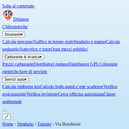
Salta al contenuto
Distanze
Chilometriche
Strumenti
▾
Calcola percorso
Traffico in tempo reale
Stradario e mappe
Calcola
pedaggio
Autovelox e tutor
Orari mezzi pubblici
Carburante & ricarica
▾
Prezzi carburante
Distributori metano
Distributori GPL
Colonnine
elettriche
Aree di servizio
Servizi auto
▾
Calcola rimborso km
Calcolo bollo auto
Le mie scadenze
Verifica
assicurazione
Verifica revisione
Cerca officina autorizzata
Classe
ambientale
🔗
Home
›
Stradario
›
Toirano
›
Via Bandiasse