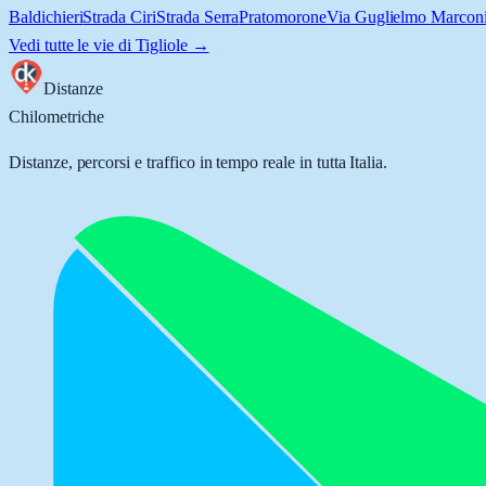
Baldichieri
Strada Ciri
Strada Serra
Pratomorone
Via Guglielmo Marcon
Vedi tutte le vie di
Tigliole
→
Distanze
Chilometriche
Distanze, percorsi e traffico in tempo reale in tutta Italia.