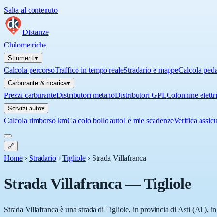
Salta al contenuto
Distanze
Chilometriche
Strumenti
▾
Calcola percorso
Traffico in tempo reale
Stradario e mappe
Calcola ped
Carburante & ricarica
▾
Prezzi carburante
Distributori metano
Distributori GPL
Colonnine elettr
Servizi auto
▾
Calcola rimborso km
Calcolo bollo auto
Le mie scadenze
Verifica assic
🔗
Home
›
Stradario
›
Tigliole
›
Strada Villafranca
Strada Villafranca
—
Tigliole
Strada Villafranca è una strada di Tigliole, in provincia di Asti (AT), 