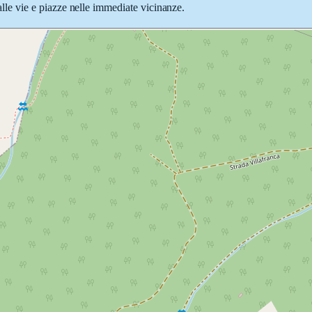
 alle vie e piazze nelle immediate vicinanze.