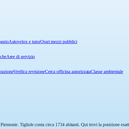
aggio
Autovelox e tutor
Orari mezzi pubblici
iche
Aree di servizio
urazione
Verifica revisione
Cerca officina autorizzata
Classe ambientale
in Piemonte. Tigliole conta circa 1734 abitanti. Qui trovi la posizione esa