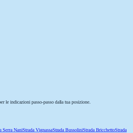
er le indicazioni passo-passo dalla tua posizione.
a Serra Nani
Strada Vignassa
Strada Bussolini
Strada Bricchetto
Strada