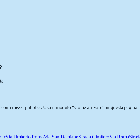
?
te.
i o con i mezzi pubblici. Usa il modulo “Come arrivare” in questa pagina p
our
Via Umberto Primo
Via San Damiano
Strada Cimitero
Via Roma
Strad