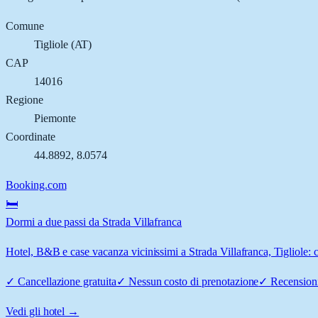
Comune
Tigliole
(
AT
)
CAP
14016
Regione
Piemonte
Coordinate
44.8892
,
8.0574
Booking.com
🛏️
Dormi a due passi da Strada Villafranca
Hotel, B&B e case vacanza vicinissimi a Strada Villafranca, Tigliole: c
✓
Cancellazione gratuita
✓
Nessun costo di prenotazione
✓
Recensioni
Vedi gli hotel →