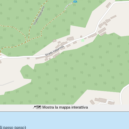
📍
🗺️ Mostra la mappa interattiva
li passo passo)