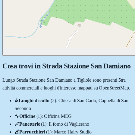
Cosa trovi in
Strada Stazione San Damiano
Lungo
Strada Stazione San Damiano
a
Tigliole
sono presenti
5
tra
attività commerciali e luoghi d'interesse mappati su OpenStreetMap.
⛪
Luoghi di culto
(
2
)
:
Chiesa di San Carlo, Cappella di San
Secondo
🔧
Officine
(
1
)
:
Officina MEG
🥖
Panetterie
(
1
)
:
Il forno di Vaglierano
💇
Parrucchieri
(
1
)
:
Marco Hairy Studio