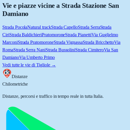
Vie e piazze vicine a
Strada Stazione San
Damiano
Strada Pocola
Natural track
Strada Capello
Strada Serra
Strada
Ciri
Strada Baldichieri
Pratomorone
Strada Pianetti
Via Guglielmo
Marconi
Strada Pratomorone
Strada Vignassa
Strada Bricchetto
Via
Roma
Strada Serra Nani
Strada Bussolini
Strada Cimitero
Via San
Damiano
Via Umberto Primo
Vedi tutte le vie di
Tigliole
→
Distanze
Chilometriche
Distanze, percorsi e traffico in tempo reale in tutta Italia.