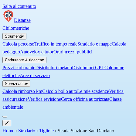
Salta al contenuto
Distanze
Chilometriche
Strumenti
▾
Calcola percorso
Traffico in tempo reale
Stradario e mappe
Calcola
pedaggio
Autovelox e tutor
Orari mezzi pubblici
Carburante & ricarica
▾
Prezzi carburante
Distributori metano
Distributori GPL
Colonnine
elettriche
Aree di servizio
Servizi auto
▾
Calcola rimborso km
Calcolo bollo auto
Le mie scadenze
Verifica
assicurazione
Verifica revisione
Cerca officina autorizzata
Classe
ambientale
🔗
Home
›
Stradario
›
Tigliole
›
Strada Stazione San Damiano