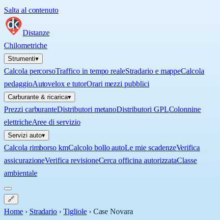
Salta al contenuto
Distanze
Chilometriche
Strumenti
▾
Calcola percorso
Traffico in tempo reale
Stradario e mappe
Calcola
pedaggio
Autovelox e tutor
Orari mezzi pubblici
Carburante & ricarica
▾
Prezzi carburante
Distributori metano
Distributori GPL
Colonnine
elettriche
Aree di servizio
Servizi auto
▾
Calcola rimborso km
Calcolo bollo auto
Le mie scadenze
Verifica
assicurazione
Verifica revisione
Cerca officina autorizzata
Classe
ambientale
🔗
Home
›
Stradario
›
Tigliole
›
Case Novara