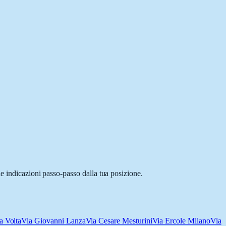
e indicazioni passo-passo dalla tua posizione.
a Volta
Via Giovanni Lanza
Via Cesare Mesturini
Via Ercole Milano
Via