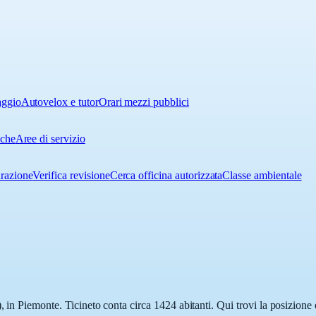
aggio
Autovelox e tutor
Orari mezzi pubblici
iche
Aree di servizio
urazione
Verifica revisione
Cerca officina autorizzata
Classe ambientale
 in Piemonte. Ticineto conta circa 1424 abitanti. Qui trovi la posizione 