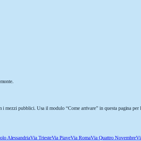
emonte.
on i mezzi pubblici. Usa il modulo “Come arrivare” in questa pagina per l
olo Alessandria
Via Trieste
Via Piave
Via Roma
Via Quattro Novembre
Vi