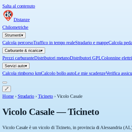
Salta al contenuto
Distanze
Chilometriche
Strumenti
▾
Calcola percorso
Traffico in tempo reale
Stradario e mappe
Calcola ped
Carburante & ricarica
▾
Prezzi carburante
Distributori metano
Distributori GPL
Colonnine elettr
Servizi auto
▾
Calcola rimborso km
Calcolo bollo auto
Le mie scadenze
Verifica assic
🔗
Home
›
Stradario
›
Ticineto
›
Vicolo Casale
Vicolo Casale
—
Ticineto
Vicolo Casale è un vicolo di Ticineto, in provincia di Alessandria (AL),