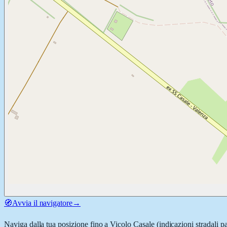
🧭
Avvia il navigatore
→
Naviga dalla tua posizione fino a
Vicolo Casale
(indicazioni stradali p