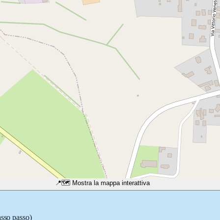
📍
🗺️ Mostra la mappa interattiva
asso passo)