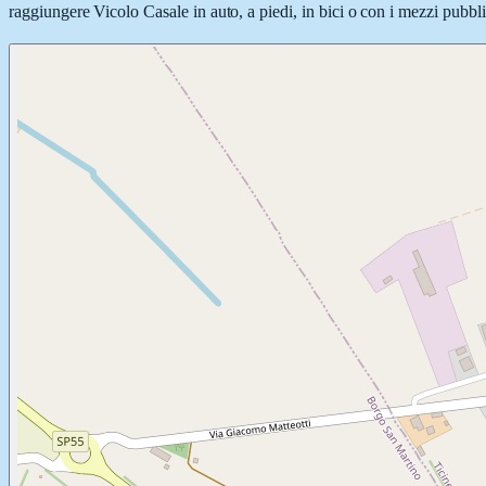
raggiungere Vicolo Casale in auto, a piedi, in bici o con i mezzi pubblic