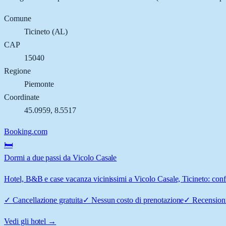
Comune
Ticineto
(
AL
)
CAP
15040
Regione
Piemonte
Coordinate
45.0959
,
8.5517
Booking.com
🛏️
Dormi a due passi da Vicolo Casale
Hotel, B&B e case vacanza vicinissimi a Vicolo Casale, Ticineto: confr
✓
Cancellazione gratuita
✓
Nessun costo di prenotazione
✓
Recensioni
Vedi gli hotel →