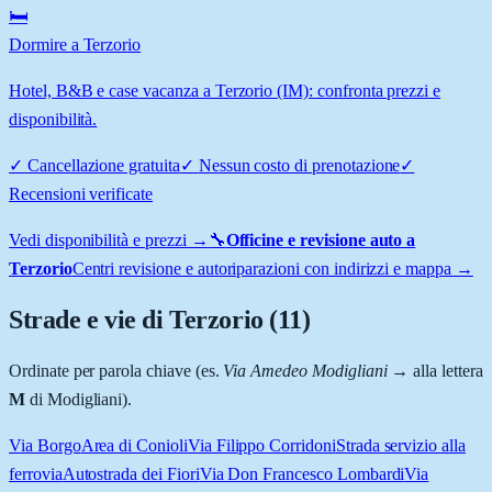
🛏️
Dormire a Terzorio
Hotel, B&B e case vacanza a Terzorio (IM): confronta prezzi e
disponibilità.
✓
Cancellazione gratuita
✓
Nessun costo di prenotazione
✓
Recensioni verificate
Vedi disponibilità e prezzi →
🔧
Officine e revisione auto a
Terzorio
Centri revisione e autoriparazioni con indirizzi e mappa →
Strade e vie di
Terzorio
(
11
)
Ordinate per parola chiave (es.
Via Amedeo Modigliani
→ alla lettera
M
di Modigliani).
Via Borgo
Area di Conioli
Via Filippo Corridoni
Strada servizio alla
ferrovia
Autostrada dei Fiori
Via Don Francesco Lombardi
Via