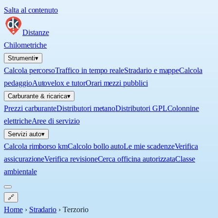
Salta al contenuto
Distanze
Chilometriche
Strumenti
▾
Calcola percorso
Traffico in tempo reale
Stradario e mappe
Calcola
pedaggio
Autovelox e tutor
Orari mezzi pubblici
Carburante & ricarica
▾
Prezzi carburante
Distributori metano
Distributori GPL
Colonnine
elettriche
Aree di servizio
Servizi auto
▾
Calcola rimborso km
Calcolo bollo auto
Le mie scadenze
Verifica
assicurazione
Verifica revisione
Cerca officina autorizzata
Classe
ambientale
🔗
Home
›
Stradario
›
Terzorio