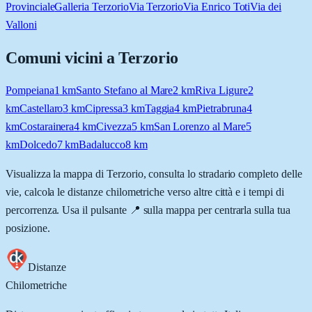
Provinciale
Galleria Terzorio
Via Terzorio
Via Enrico Toti
Via dei
Valloni
Comuni vicini a
Terzorio
Pompeiana
1
km
Santo Stefano al Mare
2
km
Riva Ligure
2
km
Castellaro
3
km
Cipressa
3
km
Taggia
4
km
Pietrabruna
4
km
Costarainera
4
km
Civezza
5
km
San Lorenzo al Mare
5
km
Dolcedo
7
km
Badalucco
8
km
Visualizza la mappa di
Terzorio
, consulta lo stradario completo delle
vie, calcola le distanze chilometriche verso altre città e i tempi di
percorrenza. Usa il pulsante 📍 sulla mappa per centrarla sulla tua
posizione.
Distanze
Chilometriche