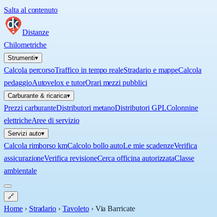
Salta al contenuto
Distanze
Chilometriche
Strumenti
▾
Calcola percorso
Traffico in tempo reale
Stradario e mappe
Calcola
pedaggio
Autovelox e tutor
Orari mezzi pubblici
Carburante & ricarica
▾
Prezzi carburante
Distributori metano
Distributori GPL
Colonnine
elettriche
Aree di servizio
Servizi auto
▾
Calcola rimborso km
Calcolo bollo auto
Le mie scadenze
Verifica
assicurazione
Verifica revisione
Cerca officina autorizzata
Classe
ambientale
🔗
Home
›
Stradario
›
Tavoleto
›
Via Barricate