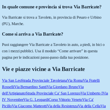
In quale comune e provincia si trova Via Barricate?
Via Barricate si trova a Tavoleto, in provincia di Pesaro e Urbino
(PU), Marche.
Come si arriva a Via Barricate?
Puoi raggiungere Via Barricate a Tavoleto in auto, a piedi, in bici o
con i mezzi pubblici. Usa il modulo “Come arrivare” in questa
pagina per le indicazioni passo-passo dalla tua posizione.
Vie e piazze vicine a
Via Barricate
Via San Leo
Strada Provinciale Tavoletana
Via Roma
Via Fratelli
Rosselli
Via Bernardino Santi
Via Giordano Bruno
Via
dell'Artigianato
Strada Provinciale Ca' San Lorenzo
Via Umberto I
Via
IV Novembre
Via G. Leopardi
Corso Vittorio Veneto
Via Ca'
Picillo
Via Giacomo Matteotti
Via della Resistenza
Via della Cella
Via