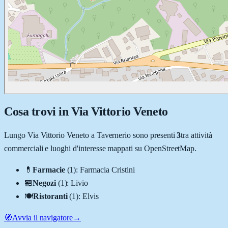
Cosa trovi in
Via Vittorio Veneto
Lungo
Via Vittorio Veneto
a
Tavernerio
sono presenti
3
tra attività
commerciali e luoghi d'interesse mappati su OpenStreetMap.
💊
Farmacie
(
1
)
:
Farmacia Cristini
🏪
Negozi
(
1
)
:
Livio
🍽️
Ristoranti
(
1
)
:
Elvis
🧭
Avvia il navigatore
→