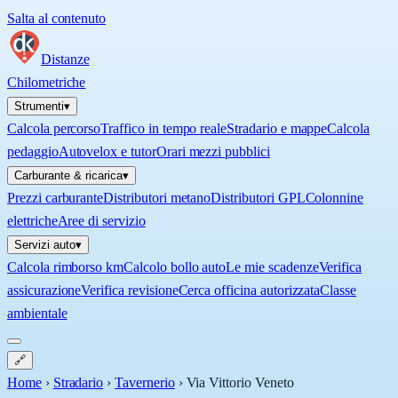
Salta al contenuto
Distanze
Chilometriche
Strumenti
▾
Calcola percorso
Traffico in tempo reale
Stradario e mappe
Calcola
pedaggio
Autovelox e tutor
Orari mezzi pubblici
Carburante & ricarica
▾
Prezzi carburante
Distributori metano
Distributori GPL
Colonnine
elettriche
Aree di servizio
Servizi auto
▾
Calcola rimborso km
Calcolo bollo auto
Le mie scadenze
Verifica
assicurazione
Verifica revisione
Cerca officina autorizzata
Classe
ambientale
🔗
Home
›
Stradario
›
Tavernerio
›
Via Vittorio Veneto