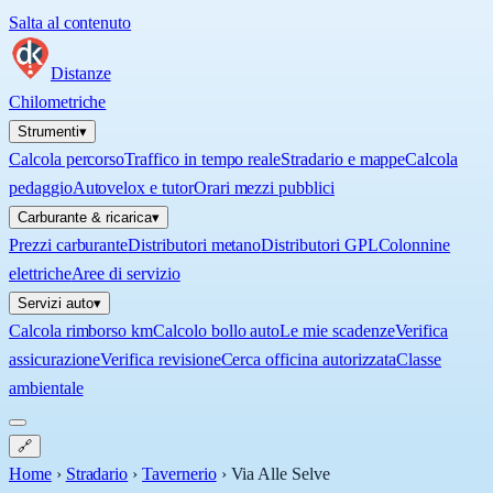
Salta al contenuto
Distanze
Chilometriche
Strumenti
▾
Calcola percorso
Traffico in tempo reale
Stradario e mappe
Calcola
pedaggio
Autovelox e tutor
Orari mezzi pubblici
Carburante & ricarica
▾
Prezzi carburante
Distributori metano
Distributori GPL
Colonnine
elettriche
Aree di servizio
Servizi auto
▾
Calcola rimborso km
Calcolo bollo auto
Le mie scadenze
Verifica
assicurazione
Verifica revisione
Cerca officina autorizzata
Classe
ambientale
🔗
Home
›
Stradario
›
Tavernerio
›
Via Alle Selve