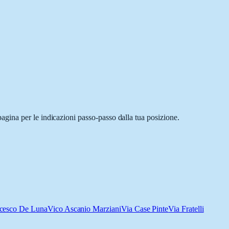
gina per le indicazioni passo-passo dalla tua posizione.
ncesco De Luna
Vico Ascanio Marziani
Via Case Pinte
Via Fratelli