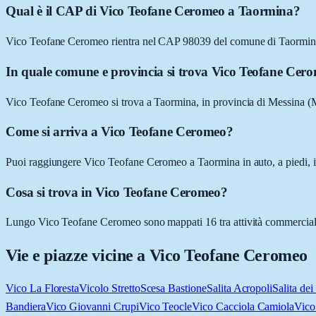
Qual è il CAP di Vico Teofane Ceromeo a Taormina?
Vico Teofane Ceromeo rientra nel CAP 98039 del comune di Taormi
In quale comune e provincia si trova Vico Teofane Cer
Vico Teofane Ceromeo si trova a Taormina, in provincia di Messina (M
Come si arriva a Vico Teofane Ceromeo?
Puoi raggiungere Vico Teofane Ceromeo a Taormina in auto, a piedi, in
Cosa si trova in Vico Teofane Ceromeo?
Lungo Vico Teofane Ceromeo sono mappati 16 tra attività commerciali e 
Vie e piazze vicine a
Vico Teofane Ceromeo
Vico La Floresta
Vicolo Stretto
Scesa Bastione
Salita Acropoli
Salita dei
Bandiera
Vico Giovanni Crupi
Vico Teocle
Vico Cacciola Camiola
Vico