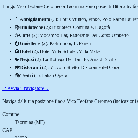
Lungo
Vico Teofane Ceromeo
a
Taormina
sono presenti
16
tra attivi
👗
Abbigliamento
(
3
)
:
Louis Vuitton, Pinko, Polo Ralph Laure
📚
Biblioteche
(
2
)
:
Biblioteca Comunale, L'agorà
☕
Caffè
(
2
)
:
Mocambo Bar, Ristorante Del Corso Umberto
💍
Gioiellerie
(
2
)
:
Koh-i-noor, L. Paneri
🏨
Hotel
(
2
)
:
Hotel Villa Schuler, Villa Mabel
🏪
Negozi
(
2
)
:
La Bottega Del Tartufo, Aria di Sicilia
🍽️
Ristoranti
(
2
)
:
Viccolo Stretto, Ristorante del Corso
🎭
Teatri
(
1
)
:
Italian Opera
🧭
Avvia il navigatore
→
Naviga dalla tua posizione fino a
Vico Teofane Ceromeo
(indicazioni 
Comune
Taormina
(
ME
)
CAP