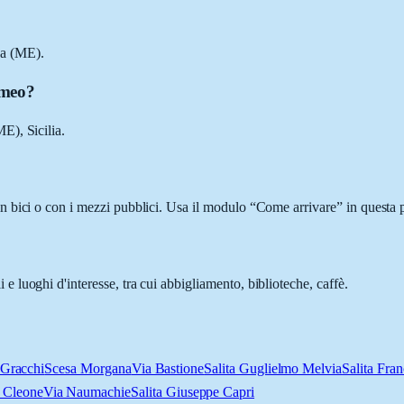
na (ME).
omeo?
E), Sicilia.
 bici o con i mezzi pubblici. Usa il modulo “Come arrivare” in questa pa
luoghi d'interesse, tra cui abbigliamento, biblioteche, caffè.
 Gracchi
Scesa Morgana
Via Bastione
Salita Guglielmo Melvia
Salita Fra
 Cleone
Via Naumachie
Salita Giuseppe Capri