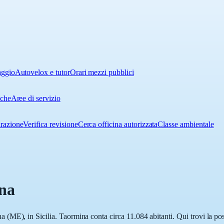
aggio
Autovelox e tutor
Orari mezzi pubblici
iche
Aree di servizio
urazione
Verifica revisione
Cerca officina autorizzata
Classe ambientale
na
ME), in Sicilia. Taormina conta circa 11.084 abitanti. Qui trovi la posi