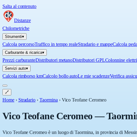
Salta al contenuto
Distanze
Chilometriche
Strumenti
▾
Calcola percorso
Traffico in tempo reale
Stradario e mappe
Calcola ped
Carburante & ricarica
▾
Prezzi carburante
Distributori metano
Distributori GPL
Colonnine elettr
Servizi auto
▾
Calcola rimborso km
Calcolo bollo auto
Le mie scadenze
Verifica assic
🔗
Home
›
Stradario
›
Taormina
›
Vico Teofane Ceromeo
Vico Teofane Ceromeo
—
Taormi
Vico Teofane Ceromeo è un luogo di Taormina, in provincia di Messina (