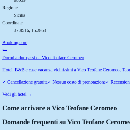
98039
Regione
Sicilia
Coordinate
37.8516
,
15.2863
Booking.com
🛏️
Dormi a due passi da Vico Teofane Ceromeo
Hotel, B&B e case vacanza vicinissimi a Vico Teofane Ceromeo, Taormi
✓
Cancellazione gratuita
✓
Nessun costo di prenotazione
✓
Recensioni
Vedi gli hotel →
Come arrivare a
Vico Teofane Ceromeo
Domande frequenti su
Vico Teofane Cerome