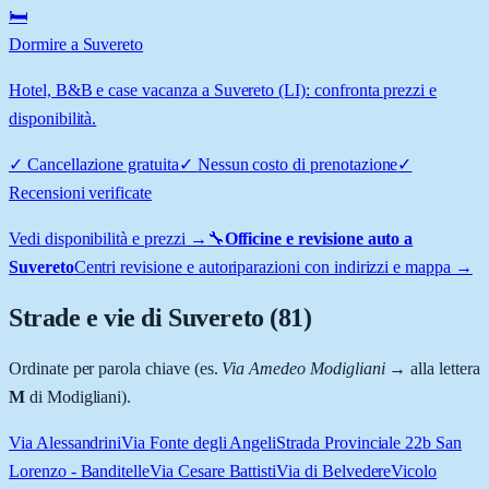
🛏️
Dormire a Suvereto
Hotel, B&B e case vacanza a Suvereto (LI): confronta prezzi e
disponibilità.
✓
Cancellazione gratuita
✓
Nessun costo di prenotazione
✓
Recensioni verificate
Vedi disponibilità e prezzi →
🔧
Officine e revisione auto a
Suvereto
Centri revisione e autoriparazioni con indirizzi e mappa →
Strade e vie di
Suvereto
(
81
)
Ordinate per parola chiave (es.
Via Amedeo Modigliani
→ alla lettera
M
di Modigliani).
Via Alessandrini
Via Fonte degli Angeli
Strada Provinciale 22b San
Lorenzo - Banditelle
Via Cesare Battisti
Via di Belvedere
Vicolo