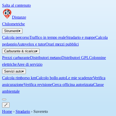
Salta al contenuto
Distanze
Chilometriche
Strumenti
▾
Calcola percorso
Traffico in tempo reale
Stradario e mappe
Calcola
pedaggio
Autovelox e tutor
Orari mezzi pubblici
Carburante & ricarica
▾
Prezzi carburante
Distributori metano
Distributori GPL
Colonnine
elettriche
Aree di servizio
Servizi auto
▾
Calcola rimborso km
Calcolo bollo auto
Le mie scadenze
Verifica
assicurazione
Verifica revisione
Cerca officina autorizzata
Classe
ambientale
🔗
Home
›
Stradario
›
Suvereto