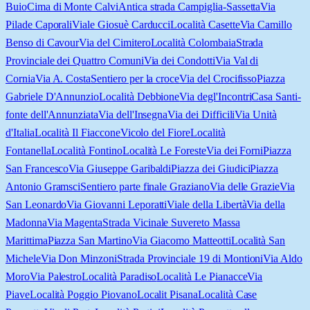
Buio
Cima di Monte Calvi
Antica strada Campiglia-Sassetta
Via
Pilade Caporali
Viale Giosuè Carducci
Località Casette
Via Camillo
Benso di Cavour
Via del Cimitero
Località Colombaia
Strada
Provinciale dei Quattro Comuni
Via dei Condotti
Via Val di
Cornia
Via A. Costa
Sentiero per la croce
Via del Crocifisso
Piazza
Gabriele D'Annunzio
Località Debbione
Via degl'Incontri
Casa Santi-
fonte dell'Annunziata
Via dell'Insegna
Via dei Difficili
Via Unità
d'Italia
Località Il Fiaccone
Vicolo del Fiore
Località
Fontanella
Località Fontino
Località Le Foreste
Via dei Forni
Piazza
San Francesco
Via Giuseppe Garibaldi
Piazza dei Giudici
Piazza
Antonio Gramsci
Sentiero parte finale Graziano
Via delle Grazie
Via
San Leonardo
Via Giovanni Leporatti
Viale della Libertà
Via della
Madonna
Via Magenta
Strada Vicinale Suvereto Massa
Marittima
Piazza San Martino
Via Giacomo Matteotti
Località San
Michele
Via Don Minzoni
Strada Provinciale 19 di Montioni
Via Aldo
Moro
Via Palestro
Località Paradiso
Località Le Pianacce
Via
Piave
Località Poggio Piovano
Localit Pisana
Località Case