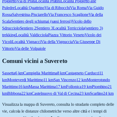
Poggetto
Via di Prata
Località Pratini
Località Poggetto alle
Puledre
Località Quattrino
Via di Ribocchi
Via Roma
Via Guido
Rossa
Salvestrina-Pisciarello
Via Francesco Scaglione
Via della
Scala
Sentiero degli schiumai (sassi ferrosi)
Vicolo dello
Sdrucciolo
Sentiero 2
Sentiero 3
Località Terricciola
(sentiero 3)
trekking
Località Valdicciola
Piazza Vittorio Veneto
Vicolo dei
Vicoli
Località Vignacci
Via della Vignuccia
Via Giuseppe Di
Vittorio
Via delle Volpaiole
Comuni vicini a
Suvereto
Sassetta
6
km
Campiglia Marittima
8
km
Castagneto Carducci
11
km
Monteverdi Marittimo
11
km
San Vincenzo
12
km
Monterotondo
Marittimo
16
km
Massa Marittima
17
km
Follonica
19
km
Piombino
21
km
Bibbona
22
km
Castelnuovo di Val di Cecina
23
km
Scarlino
24
km
Visualizza la mappa di
Suvereto
, consulta lo stradario completo delle
vie, calcola le distanze chilometriche verso altre città e i tempi di