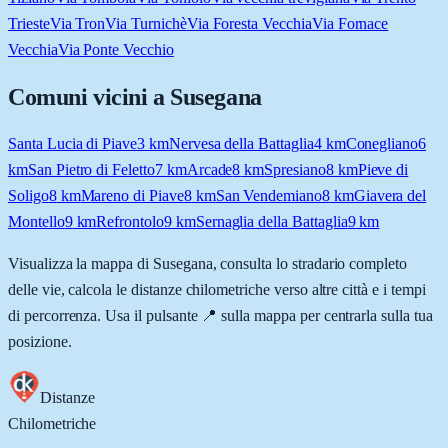
Trieste
Via Tron
Via Turnichè
Via Foresta Vecchia
Via Fornace
Vecchia
Via Ponte Vecchio
Comuni vicini a
Susegana
Santa Lucia di Piave
3
km
Nervesa della Battaglia
4
km
Conegliano
6
km
San Pietro di Feletto
7
km
Arcade
8
km
Spresiano
8
km
Pieve di
Soligo
8
km
Mareno di Piave
8
km
San Vendemiano
8
km
Giavera del
Montello
9
km
Refrontolo
9
km
Sernaglia della Battaglia
9
km
Visualizza la mappa di
Susegana
, consulta lo stradario completo
delle vie, calcola le distanze chilometriche verso altre città e i tempi
di percorrenza. Usa il pulsante 📍 sulla mappa per centrarla sulla tua
posizione.
Distanze
Chilometriche