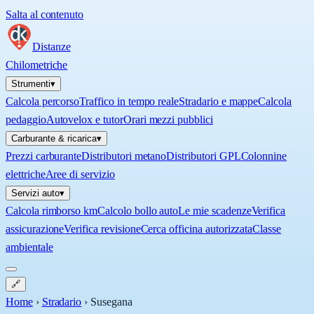
Salta al contenuto
Distanze
Chilometriche
Strumenti
▾
Calcola percorso
Traffico in tempo reale
Stradario e mappe
Calcola
pedaggio
Autovelox e tutor
Orari mezzi pubblici
Carburante & ricarica
▾
Prezzi carburante
Distributori metano
Distributori GPL
Colonnine
elettriche
Aree di servizio
Servizi auto
▾
Calcola rimborso km
Calcolo bollo auto
Le mie scadenze
Verifica
assicurazione
Verifica revisione
Cerca officina autorizzata
Classe
ambientale
🔗
Home
›
Stradario
›
Susegana