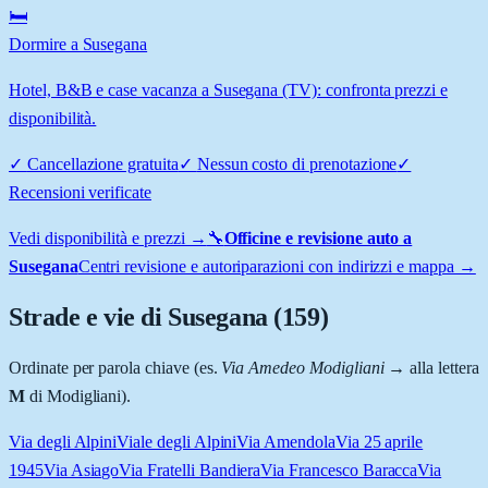
🛏️
Dormire a Susegana
Hotel, B&B e case vacanza a Susegana (TV): confronta prezzi e
disponibilità.
✓
Cancellazione gratuita
✓
Nessun costo di prenotazione
✓
Recensioni verificate
Vedi disponibilità e prezzi →
🔧
Officine e revisione auto a
Susegana
Centri revisione e autoriparazioni con indirizzi e mappa →
Strade e vie di
Susegana
(
159
)
Ordinate per parola chiave (es.
Via Amedeo Modigliani
→ alla lettera
M
di Modigliani).
Via degli Alpini
Viale degli Alpini
Via Amendola
Via 25 aprile
1945
Via Asiago
Via Fratelli Bandiera
Via Francesco Baracca
Via