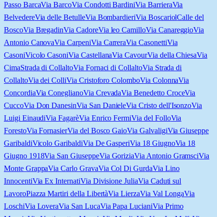
Passo Barca
Via Barco
Via Condotti Bardini
Via Barriera
Via
Belvedere
Via delle Betulle
Via Bombardieri
Via Boscariol
Calle del
Bosco
Via Bregadin
Via Cadore
Via leo Camillo
Via Canareggio
Via
Antonio Canova
Via Carpeni
Via Carrera
Via Casonetti
Via
Casoni
Vicolo Casoni
Via Castellana
Via Cavour
Via della Chiesa
Via
Cima
Strada di Collalto
Via Fornaci di Collalto
Via Strada di
Collalto
Via dei Colli
Via Cristoforo Colombo
Via Colonna
Via
Concordia
Via Conegliano
Via Crevada
Via Benedetto Croce
Via
Cucco
Via Don Danesin
Via San Daniele
Via Cristo dell'Isonzo
Via
Luigi Einaudi
Via Fagarè
Via Enrico Fermi
Via del Follo
Via
Foresto
Via Fornasier
Via del Bosco Gaio
Via Galvaligi
Via Giuseppe
Garibaldi
Vicolo Garibaldi
Via De Gasperi
Via 18 Giugno
Via 18
Giugno 1918
Via San Giuseppe
Via Gorizia
Via Antonio Gramsci
Via
Monte Grappa
Via Carlo Grava
Via Col Di Gurda
Via Lino
Innocenti
Via Ex Internati
Via Divisione Julia
Via Caduti sul
Lavoro
Piazza Martiri della Libertà
Via Lierza
Via Val Longa
Via
Loschi
Via Lovera
Via San Luca
Via Papa Luciani
Via Primo