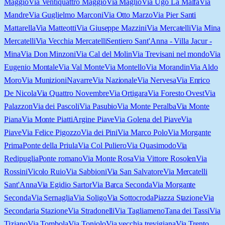
Maggio
Via Ventiquattro Maggio
Via Maglio
Via Ugo La Malfa
Via
Mandre
Via Guglielmo Marconi
Via Otto Marzo
Via Pier Santi
Mattarella
Via Matteotti
Via Giuseppe Mazzini
Via Mercatelli
Via Mina
Mercatelli
Via Vecchia Mercatelli
Sentiero Sant'Anna - Villa Jacur -
Mina
Via Don Minzoni
Via Cal del Molin
Via Trevisani nel mondo
Via
Eugenio Montale
Via Val Monte
Via Montello
Via Morandin
Via Aldo
Moro
Via Munizioni
Navarre
Via Nazionale
Via Nervesa
Via Enrico
De Nicola
Via Quattro Novembre
Via Ortigara
Via Foresto Ovest
Via
Palazzon
Via dei Pascoli
Via Pasubio
Via Monte Peralba
Via Monte
Piana
Via Monte Piatti
Argine Piave
Via Golena del Piave
Via
Piave
Via Felice Pigozzo
Via dei Pini
Via Marco Polo
Via Morgante
Prima
Ponte della Priula
Via Col Puliero
Via Quasimodo
Via
Redipuglia
Ponte romano
Via Monte Rosa
Via Vittore Rosolen
Via
Rossini
Vicolo Ruio
Via Sabbioni
Via San Salvatore
Via Mercatelli
Sant'Anna
Via Egidio Sartor
Via Barca Seconda
Via Morgante
Seconda
Via Sernaglia
Via Soligo
Via Sottocroda
Piazza Stazione
Via
Secondaria Stazione
Via Stradonelli
Via Tagliameno
Tana dei Tassi
Via
Tiziano
Via Tombola
Via Toniolo
Via vecchia trevigiana
Via Trento