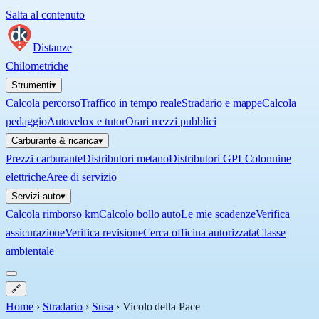
Salta al contenuto
Distanze
Chilometriche
Strumenti
▾
Calcola percorso
Traffico in tempo reale
Stradario e mappe
Calcola
pedaggio
Autovelox e tutor
Orari mezzi pubblici
Carburante & ricarica
▾
Prezzi carburante
Distributori metano
Distributori GPL
Colonnine
elettriche
Aree di servizio
Servizi auto
▾
Calcola rimborso km
Calcolo bollo auto
Le mie scadenze
Verifica
assicurazione
Verifica revisione
Cerca officina autorizzata
Classe
ambientale
🔗
Home
›
Stradario
›
Susa
›
Vicolo della Pace