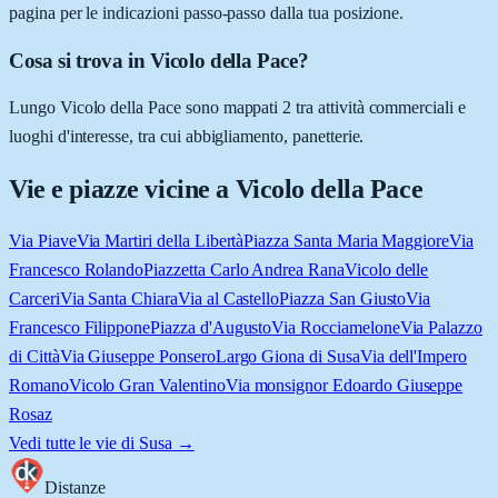
pagina per le indicazioni passo-passo dalla tua posizione.
Cosa si trova in Vicolo della Pace?
Lungo Vicolo della Pace sono mappati 2 tra attività commerciali e
luoghi d'interesse, tra cui abbigliamento, panetterie.
Vie e piazze vicine a
Vicolo della Pace
Via Piave
Via Martiri della Libertà
Piazza Santa Maria Maggiore
Via
Francesco Rolando
Piazzetta Carlo Andrea Rana
Vicolo delle
Carceri
Via Santa Chiara
Via al Castello
Piazza San Giusto
Via
Francesco Filippone
Piazza d'Augusto
Via Rocciamelone
Via Palazzo
di Città
Via Giuseppe Ponsero
Largo Giona di Susa
Via dell'Impero
Romano
Vicolo Gran Valentino
Via monsignor Edoardo Giuseppe
Rosaz
Vedi tutte le vie di
Susa
→
Distanze