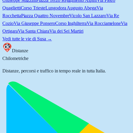
Giuseppe Mazzini
Piazza Terzo Reggimento Alpini
Via Pietro
Quaglietti
Corso Trieste
Lungodora Augusto Abegg
Via
Rocchetta
Piazza Quattro Novembre
Vicolo San Lazzaro
Via Re
Cozio
Via Giuseppe Ponsero
Corso Inghilterra
Via Rocciamelone
Via
Ortigara
Via Santa Chiara
Via dei Sei Martiri
Vedi tutte le vie di
Susa
→
Distanze
Chilometriche
Distanze, percorsi e traffico in tempo reale in tutta Italia.