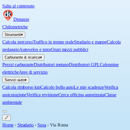
Salta al contenuto
Distanze
Chilometriche
Strumenti
▾
Calcola percorso
Traffico in tempo reale
Stradario e mappe
Calcola
pedaggio
Autovelox e tutor
Orari mezzi pubblici
Carburante & ricarica
▾
Prezzi carburante
Distributori metano
Distributori GPL
Colonnine
elettriche
Aree di servizio
Servizi auto
▾
Calcola rimborso km
Calcolo bollo auto
Le mie scadenze
Verifica
assicurazione
Verifica revisione
Cerca officina autorizzata
Classe
ambientale
🔗
Home
›
Stradario
›
Susa
›
Via Roma