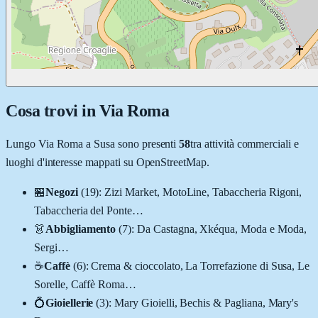
Cosa trovi in
Via Roma
Lungo
Via Roma
a
Susa
sono presenti
58
tra attività commerciali e
luoghi d'interesse mappati su OpenStreetMap.
🏪
Negozi
(
19
)
:
Zizi Market, MotoLine, Tabaccheria Rigoni,
Tabaccheria del Ponte
…
👗
Abbigliamento
(
7
)
:
Da Castagna, Xkéqua, Moda e Moda,
Sergi
…
☕
Caffè
(
6
)
:
Crema & cioccolato, La Torrefazione di Susa, Le
Sorelle, Caffè Roma
…
💍
Gioiellerie
(
3
)
:
Mary Gioielli, Bechis & Pagliana, Mary's