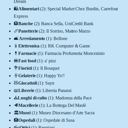
Dream
🛍️
Alimentari
(
2
)
:
Special Market Chez Burdin, Carrefour
Express
🏦
Banche
(
2
)
:
Banca Sella, UniCredit Bank
🥖
Panetterie
(
2
)
:
Il Sorriso, Matteo Marzo
🛋️
Arredamento
(
1
)
:
Bellone
📱
Elettronica
(
1
)
:
RK Computer & Game
💊
Farmacie
(
1
)
:
Farmacia Profumeria Moncenisio
🍔
Fast food
(
1
)
:
a' pizz
💐
Fioristi
(
1
)
:
Il Bouquet
🍦
Gelaterie
(
1
)
:
Happy Yo'!
🧸
Giocattoli
(
1
)
:
Sayn
📖
Librerie
(
1
)
:
Libreria Panassi
⛪
Luoghi di culto
(
1
)
:
Madonna della Pace
🥩
Macellerie
(
1
)
:
La Bottega Del Maslè
🏛️
Musei
(
1
)
:
Museo Diocesano d'Arte Sacra
🏥
Ospedali
(
1
)
:
Ospedale di Susa
👓
Ottici
(
1
)
:
Reggiani