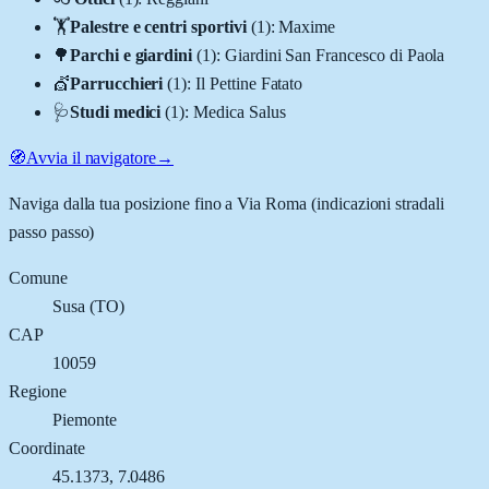
🏋️
Palestre e centri sportivi
(
1
)
:
Maxime
🌳
Parchi e giardini
(
1
)
:
Giardini San Francesco di Paola
💇
Parrucchieri
(
1
)
:
Il Pettine Fatato
🩺
Studi medici
(
1
)
:
Medica Salus
🧭
Avvia il navigatore
→
Naviga dalla tua posizione fino a
Via Roma
(indicazioni stradali
passo passo)
Comune
Susa
(
TO
)
CAP
10059
Regione
Piemonte
Coordinate
45.1373
,
7.0486