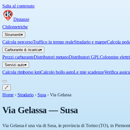
Salta al contenuto
Distanze
Chilometriche
Strumenti
▾
Calcola percorso
Traffico in tempo reale
Stradario e mappe
Calcola ped
Carburante & ricarica
▾
Prezzi carburante
Distributori metano
Distributori GPL
Colonnine elettr
Servizi auto
▾
Calcola rimborso km
Calcolo bollo auto
Le mie scadenze
Verifica assic
🔗
Home
›
Stradario
›
Susa
›
Via Gelassa
Via Gelassa
—
Susa
Via Gelassa è una via di Susa, in provincia di Torino (TO), in Piemonte