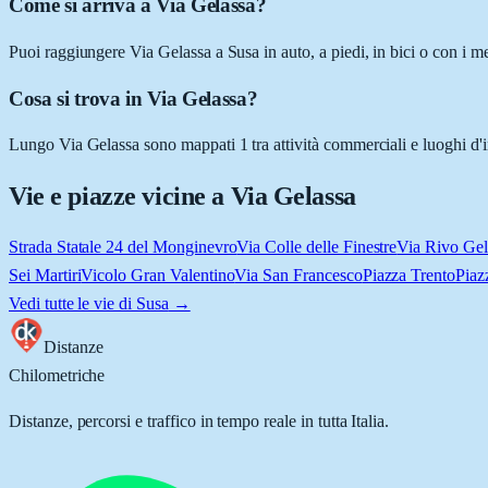
Come si arriva a Via Gelassa?
Puoi raggiungere Via Gelassa a Susa in auto, a piedi, in bici o con i m
Cosa si trova in Via Gelassa?
Lungo Via Gelassa sono mappati 1 tra attività commerciali e luoghi d'in
Vie e piazze vicine a
Via Gelassa
Strada Statale 24 del Monginevro
Via Colle delle Finestre
Via Rivo Gel
Sei Martiri
Vicolo Gran Valentino
Via San Francesco
Piazza Trento
Piaz
Vedi tutte le vie di
Susa
→
Distanze
Chilometriche
Distanze, percorsi e traffico in tempo reale in tutta Italia.