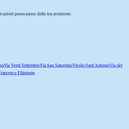
icazioni passo-passo dalla tua posizione.
sa
Via Venti Settembre
Via San Saturnino
Vicolo Sant'Antonio
Via dei
Francesco Filippone