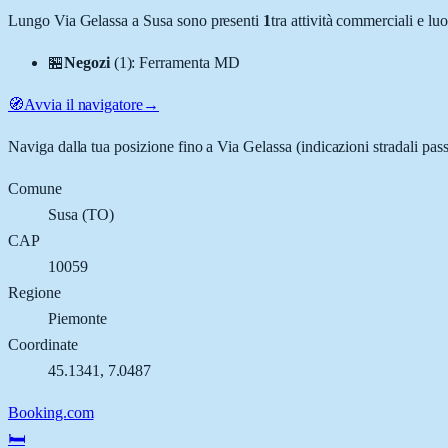
Lungo
Via Gelassa
a
Susa
sono presenti
1
tra attività commerciali e l
🏪
Negozi
(
1
)
:
Ferramenta MD
🧭
Avvia il navigatore
→
Naviga dalla tua posizione fino a
Via Gelassa
(indicazioni stradali pas
Comune
Susa
(
TO
)
CAP
10059
Regione
Piemonte
Coordinate
45.1341
,
7.0487
Booking.com
🛏️