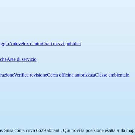
aggio
Autovelox e tutor
Orari mezzi pubblici
iche
Aree di servizio
urazione
Verifica revisione
Cerca officina autorizzata
Classe ambientale
. Susa conta circa 6629 abitanti. Qui trovi la posizione esatta sulla ma