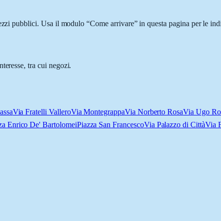
ezzi pubblici. Usa il modulo “Come arrivare” in questa pagina per le ind
teresse, tra cui negozi.
assa
Via Fratelli Vallero
Via Montegrappa
Via Norberto Rosa
Via Ugo Ro
za Enrico De' Bartolomei
Piazza San Francesco
Via Palazzo di Città
Via 