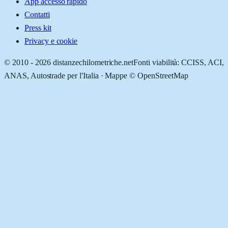
App accesso rapido
Contatti
Press kit
Privacy e cookie
© 2010 -
2026
distanzechilometriche.net
Fonti viabilità: CCISS, ACI,
ANAS, Autostrade per l'Italia · Mappe © OpenStreetMap