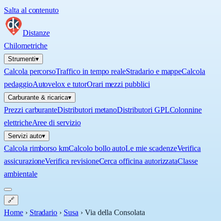
Salta al contenuto
Distanze
Chilometriche
Strumenti
▾
Calcola percorso
Traffico in tempo reale
Stradario e mappe
Calcola
pedaggio
Autovelox e tutor
Orari mezzi pubblici
Carburante & ricarica
▾
Prezzi carburante
Distributori metano
Distributori GPL
Colonnine
elettriche
Aree di servizio
Servizi auto
▾
Calcola rimborso km
Calcolo bollo auto
Le mie scadenze
Verifica
assicurazione
Verifica revisione
Cerca officina autorizzata
Classe
ambientale
🔗
Home
›
Stradario
›
Susa
›
Via della Consolata