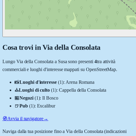
Cosa trovi in
Via della Consolata
Lungo
Via della Consolata
a
Susa
sono presenti
4
tra attività
commerciali e luoghi d'interesse mappati su OpenStreetMap.
📸
Luoghi d'interesse
(
1
)
:
Arena Romana
⛪
Luoghi di culto
(
1
)
:
Cappella della Consolata
🏪
Negozi
(
1
)
:
Il Bosco
🍺
Pub
(
1
)
:
Excalibur
🧭
Avvia il navigatore
→
Naviga dalla tua posizione fino a
Via della Consolata
(indicazioni