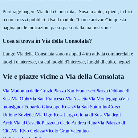
Puoi raggiungere Via della Consolata a Susa in auto, a piedi, in bici
o con i mezzi pubblici. Usa il modulo “Come arrivare” in questa
pagina per le indicazioni passo-passo dalla tua posizione.
Cosa si trova in Via della Consolata?
Lungo Via della Consolata sono mappati 4 tra attività commerciali e
luoghi d'interesse, tra cui luoghi d'interesse, luoghi di culto, negozi.
Vie e piazze vicine a
Via della Consolata
Via Madonna delle Grazie
Piazza San Francesco
Piazza Oddone di
Susa
Via Oulx
Via San Francesco
Via Assietta
Via Montegrappa
Via
monsignor Edoardo Giuseppe Rosaz
Via San Saturnino
Corso
Unione Sovietica
Via Ugo Rosa
Largo Giona di Susa
Via degli
Archi
Via al Castello
Piazzetta Carlo Andrea Rana
Via Palazzo di
Città
Via Rivo Gelassa
Vicolo Gran Valentino