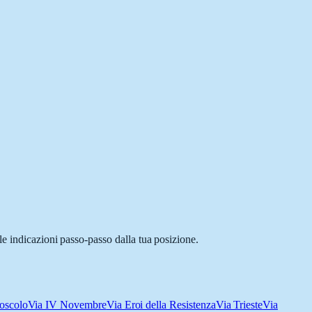
e indicazioni passo-passo dalla tua posizione.
oscolo
Via IV Novembre
Via Eroi della Resistenza
Via Trieste
Via