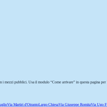
on i mezzi pubblici. Usa il modulo “Come arrivare” in questa pagina per l
uglio
Via Martiri d'Otranto
Largo Chiesa
Via Giuseppe Romita
Via Ugo F