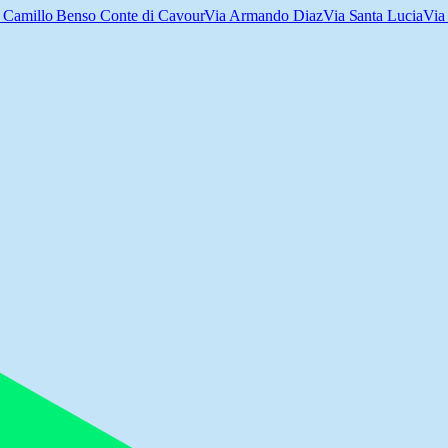
 Camillo Benso Conte di Cavour
Via Armando Diaz
Via Santa Lucia
Via