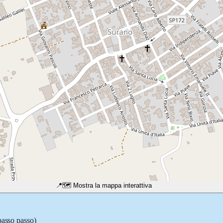
📍
🗺️ Mostra la mappa interattiva
passo passo)