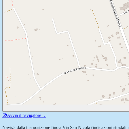
🧭
Avvia il navigatore
→
Naviga dalla tua posizione fino a
Via San Nicola
(indicazioni stradali 