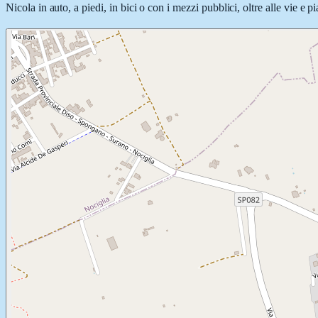
Nicola in auto, a piedi, in bici o con i mezzi pubblici, oltre alle vie e 