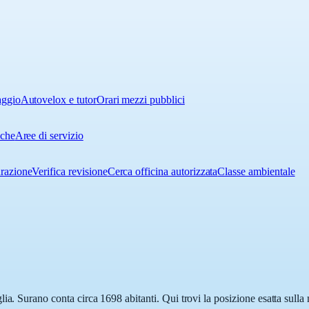
aggio
Autovelox e tutor
Orari mezzi pubblici
iche
Aree di servizio
urazione
Verifica revisione
Cerca officina autorizzata
Classe ambientale
ia. Surano conta circa 1698 abitanti. Qui trovi la posizione esatta sull