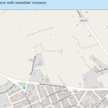
piazze nelle immediate vicinanze.