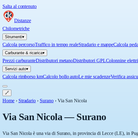
Salta al contenuto
Distanze
Chilometriche
Strumenti
▾
Calcola percorso
Traffico in tempo reale
Stradario e mappe
Calcola ped
Carburante & ricarica
▾
Prezzi carburante
Distributori metano
Distributori GPL
Colonnine elettr
Servizi auto
▾
Calcola rimborso km
Calcolo bollo auto
Le mie scadenze
Verifica assic
🔗
Home
›
Stradario
›
Surano
›
Via San Nicola
Via San Nicola
—
Surano
Via San Nicola è una via di Surano, in provincia di Lecce (LE), in Pugl