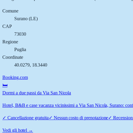
Comune
Surano
(
LE
)
CAP
73030
Regione
Puglia
Coordinate
40.0279
,
18.3440
Booking.com
🛏️
Dormi a due passi da Via San Nicola
Hotel, B&B e case vacanza vicinissimi a Via San Nicola, Surano: confro
✓
Cancellazione gratuita
✓
Nessun costo di prenotazione
✓
Recensioni
Vedi gli hotel →